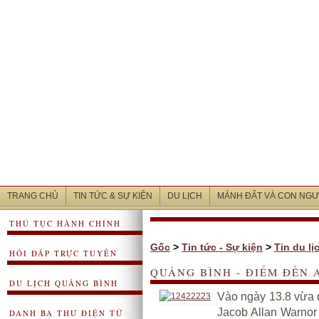
TRANG CHỦ
TIN TỨC & SỰ KIỆN
DU LỊCH
MẢNH ĐẤT VÀ CON NGƯ
THỦ TỤC HÀNH CHÍNH
Gốc
>
Tin tức - Sự kiện
>
Tin du lị
HỎI ĐÁP TRỰC TUYẾN
QUẢNG BÌNH - ĐIỂM ĐẾN 
DU LỊCH QUẢNG BÌNH
Vào ngày 13.8 vừa 
Jacob Allan Warnor 
DANH BẠ THƯ ĐIỆN TỬ