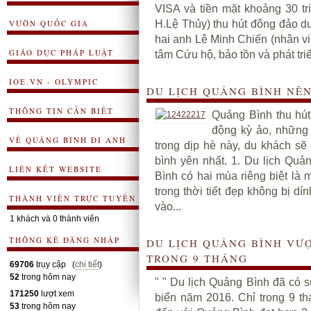
VISA và tiền mặt khoảng 30 t
VƯỜN QUỐC GIA
H.Lệ Thủy) thu hút đông đảo 
hai anh Lê Minh Chiến (nhân vi
GIÁO DỤC PHÁP LUẬT
tâm Cứu hộ, bảo tồn và phát tri
IOE.VN - OLYMPIC
DU LỊCH QUẢNG BÌNH NÊN
THÔNG TIN CẦN BIẾT
Quảng Bình thu hút
động kỳ ảo, những b
VỀ QUẢNG BÌNH ĐI ANH
trong dịp hè này, du khách s
bình yên nhất. 1. Du lịch Qu
LIÊN KẾT WEBSITE
Bình có hai mùa riêng biệt là
trong thời tiết đẹp không bị d
THÀNH VIÊN TRỰC TUYẾN
vào...
1 khách và 0 thành viên
THÔNG KÊ ĐĂNG NHẬP
DU LỊCH QUẢNG BÌNH VƯỢ
TRONG 9 THÁNG
69706
truy cập (
chi tiết
)
52
trong hôm nay
" " Du lịch Quảng Bình đã có
171250
lượt xem
biển năm 2016. Chỉ trong 9 th
53
trong hôm nay