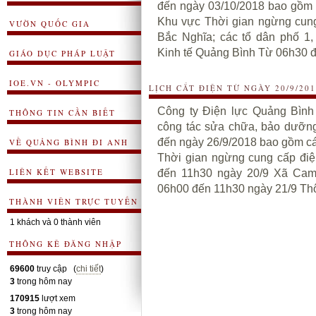
đến ngày 03/10/2018 bao gồm 
Khu vực Thời gian ngừng cung
VƯỜN QUỐC GIA
Bắc Nghĩa; các tổ dân phố 1
Kinh tế Quảng Bình Từ 06h30 đ
GIÁO DỤC PHÁP LUẬT
IOE.VN - OLYMPIC
LỊCH CẮT ĐIỆN TỪ NGÀY 20/9/201
Công ty Điện lực Quảng Bình
THÔNG TIN CẦN BIẾT
công tác sửa chữa, bảo dưỡng 
đến ngày 26/9/2018 bao gồm cá
VỀ QUẢNG BÌNH ĐI ANH
Thời gian ngừng cung cấp đi
LIÊN KẾT WEBSITE
đến 11h30 ngày 20/9 Xã Cam
06h00 đến 11h30 ngày 21/9 Thô
THÀNH VIÊN TRỰC TUYẾN
1 khách và 0 thành viên
THÔNG KÊ ĐĂNG NHẬP
69600
truy cập (
chi tiết
)
3
trong hôm nay
170915
lượt xem
3
trong hôm nay