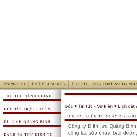
TRANG CHỦ
TIN TỨC & SỰ KIỆN
DU LỊCH
MẢNH ĐẤT VÀ CON NGƯ
THỦ TỤC HÀNH CHÍNH
Gốc
>
Tin tức - Sự kiện
>
Lịch cắt 
HỎI ĐÁP TRỰC TUYẾN
LỊCH CẮT ĐIỆN TỪ NGÀY 27/9/201
DU LỊCH QUẢNG BÌNH
Công ty Điện lực Quảng Bình
công tác sửa chữa, bảo dưỡng 
DANH BẠ THƯ ĐIỆN TỬ