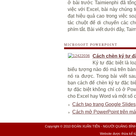
ở bài trước Taimienphi đã tổn
việc với Excel, bài này chúng t
đạt hiệu quả cao trong việc so
tác chuột để di chuyển các c
phím tắt. Bài viết dưới đây, Taim
MICROSOFT POWERPOINT
Cách chèn ký tự đ
Ký tự đặc biệt là l
biểu tượng nào đó má trên bàn
nó ra được. Trong bài viết sau
bạn cách để chèn ký tự đặc biệ
tự đặc biệt không chỉ có ở Po
cho Excel hay Word và một số c
Cách tạo trang Google Slides,
Cách mở PowerPoint trên máy t
Copyright © 2010 ĐOÀN XUÂN TIẾN - NGƯỜI QUẢNG BÌNH All 
Website được thừa kế t