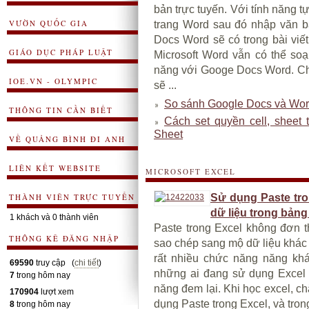
bản trực tuyến. Với tính năng 
VƯỜN QUỐC GIA
trang Word sau đó nhập văn bả
Docs Word sẽ có trong bài vi
GIÁO DỤC PHÁP LUẬT
Microsoft Word vẫn có thể so
năng với Googe Docs Word. Ch
IOE.VN - OLYMPIC
sẽ ...
So sánh Google Docs và Word
THÔNG TIN CẦN BIẾT
Cách set quyền cell, sheet 
Sheet
VỀ QUẢNG BÌNH ĐI ANH
LIÊN KẾT WEBSITE
MICROSOFT EXCEL
THÀNH VIÊN TRỰC TUYẾN
Sử dụng Paste tro
dữ liệu trong bảng
1 khách và 0 thành viên
Paste trong Excel không đơn t
THÔNG KÊ ĐĂNG NHẬP
sao chép sang mộ dữ liệu khác 
rất nhiều chức năng năng khá
69590
truy cập (
chi tiết
)
những ai đang sử dụng Excel 
7
trong hôm nay
năng đem lại. Khi học excel, c
170904
lượt xem
dụng Paste trong Excel, và trong
8
trong hôm nay