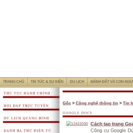
TRANG CHỦ
TIN TỨC & SỰ KIỆN
DU LỊCH
MẢNH ĐẤT VÀ CON NGƯ
THỦ TỤC HÀNH CHÍNH
Gốc
>
Công nghệ thông tin
>
Tin 
HỎI ĐÁP TRỰC TUYẾN
GOOGLE DOCS
DU LỊCH QUẢNG BÌNH
Cách tạo trang Go
Công cụ Google Do
DANH BẠ THƯ ĐIỆN TỬ