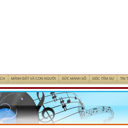
ỊCH
MẢNH ĐẤT VÀ CON NGƯỜI
SỨC MẠNH SỐ
GÓC TÂM SỰ
TIN