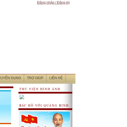
Đăng nhập / Đăng ký
 TUYỂN DỤNG
TRỢ GIÚP
LIÊN HỆ
THƯ VIỆN HÌNH ẢNH
BÁC HỒ VỚI QUẢNG BÌNH