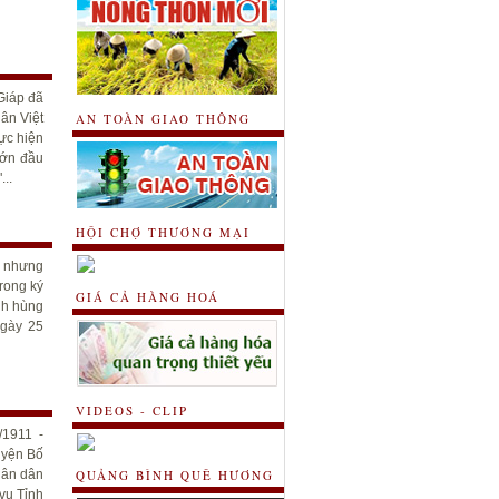
Giáp đã
dân Việt
AN TOÀN GIAO THÔNG
ực hiện
lớn đầu
...
HỘI CHỢ THƯƠNG MẠI
i nhưng
rong ký
GIÁ CẢ HÀNG HOÁ
nh hùng
ngày 25
VIDEOS - CLIP
1911 -
uyện Bố
hân dân
QUẢNG BÌNH QUÊ HƯƠNG
vụ Tỉnh