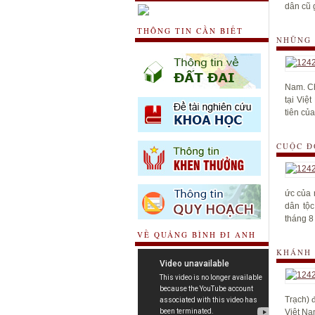
dân cũ g
THÔNG TIN CẦN BIẾT
NHỮNG 
Nam. Ch
tại Việ
tiên củ
CUỘC Đ
ức của 
dân tộ
tháng 8
VỀ QUẢNG BÌNH ĐI ANH
KHÁNH 
Trạch) 
Việt Na