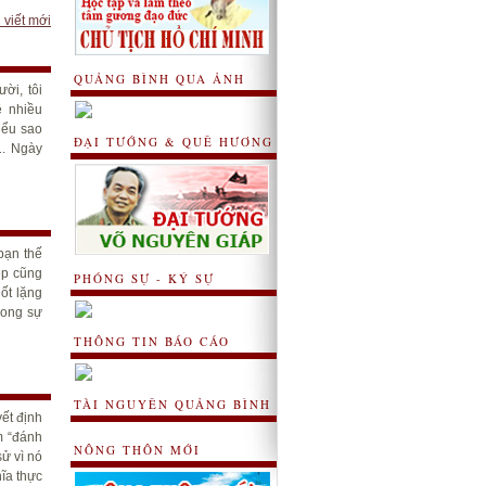
 viết mới
QUẢNG BÌNH QUA ẢNH
ời, tôi
ề nhiều
iểu sao
ĐẠI TƯỚNG & QUÊ HƯƠNG
1. Ngày
bạn thế
iệp cũng
PHÓNG SỰ - KÝ SỰ
ốt lặng
rong sự
THÔNG TIN BÁO CÁO
TÀI NGUYÊN QUẢNG BÌNH
ết định
m “đánh
NÔNG THÔN MỚI
ử vì nó
ĩa thực