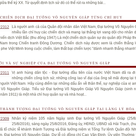
iữa thế kỷ XX. Từ quyết định lịch sử đó có thể rút ra những bài...
CHIẾN DỊCH ĐẠI TƯỚNG VÕ NGUYÊN GIÁP TỪNG CHỈ HUY
Là người anh cả của Quân đội nhân dân Việt Nam, Đại tướng Võ Nguyên 
nhiều lần chỉ huy các chiến dịch và mang lại thắng lợi vang dội cho nhân 
iến dịch Việt Bắc (thu đông 1947) Là một chiến dịch quân sự do quân đội Pháp th
t Nam trong Chiến tranh Đông Dương. Chiến dịch này được xem là chiến thắng 
a phe Việt Minh trong cuộc chiến, làm thất bại chiến lược "đánh nhanh thắng nhanh"
ỜI VÀ SỰ NGHIỆP CỦA ĐẠI TƯỚNG VÕ NGUYÊN GIÁP
Vị anh hùng dân tộc - Đại tướng đầu tiên của nước Việt Nam đã ra đ
những chiến công lịch sử, những công lao vĩ đại của ông sẽ mãi đọng lại t
người Việt Nam. Hãy cùng điểm lại những dấu ấn về thân thế, sự nghiệp của vị a
c Võ Nguyên Giáp. Tiểu sử Đại tướng Võ Nguyên Giáp Võ Nguyên Giáp (sinh 
 năm 1911) là một nhà chỉ huy quân sự và nhà hoạt...
THÀNH TƯỢNG ĐẠI TƯỚNG VÕ NGUYÊN GIÁP TẠI LÀNG LÝ HÒA
Nhân kỷ niệm 105 năm Ngày sinh Đại tướng Võ Nguyên Giáp (25/8/
25/8/2016), sáng ngày 25/8/2016, Đảng ủy, HĐND, UBND xã Hải Trạch, (h
đã tổ chức lễ khánh thành Tượng và Đài tưởng niệm vị Tổng Tư lệnh Quân đội N
m, Đại tướng Võ Nguyên Giáp. Dự lễ có đồng chí Cao Văn Định, Ủy viên Thường 