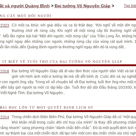
ất và người Quảng Bình
>
Đại tướng Võ Nguyên Giáp
>
Tạo bài
NG CÂY MỘT ĐỜI NGƯỜI
Có một ca khúc với giai điệu và ca từ thật đẹp: “Khi nghĩ về một đời ngư
thường nhớ về rừng cây. Khi nghĩ về một rừng cây tôi thường nghĩ v
.”. Mỗi lần nghe bài hát “Một đời người, một rừng cây” của Trần Long Ẩn, không h
ờng nghĩ ngay đến những con người, những rừng cây của vùng cát quê mình. 
mỗi lần nhắc đến Quảng Bình người ta thường nghĩ ngay đến đó là vùng đất...
 ÍT BIẾT VỀ TUỔI THƠ CỦA ĐẠI TƯỚNG VÕ NGUYÊN GIÁP
Đại tướng Võ Nguyên Giáp đã đi vào tâm thức của người dân Việt và bè 
giới với hình ảnh một vị tướng tài mà rất đỗi bình dị. Cuộc đời và sự ngh
ư con người ông vậy. Trong vô số chuyện kể về Đại tướng, tuổi thơ ông như một n
đến bây giờ người ta mới có dịp tiếp cận. Tuổi thơ dữ dội Đầu tháng 10/1930, t
 Viết Nghệ Tĩnh, Đại tướng Võ Nguyên...
BÀI HỌC LỚN TỪ MỘT QUYẾT ĐỊNH LỊCH SỬ
Trong chiến dịch Điện Biên Phủ, Đại tướng Võ Nguyên Giáp đã có “một quy
khó khăn nhất trong cuộc đời chỉ huy của mình” là thay đổi phương châ
hắng nhanh” sang phương châm “đánh chắc tiến chắc”. Đó là một quyết định lịch s
ịnh sự thành bại của một chiến dịch đã tạo nên một cơn địa chấn chôn vùi chủ ngh