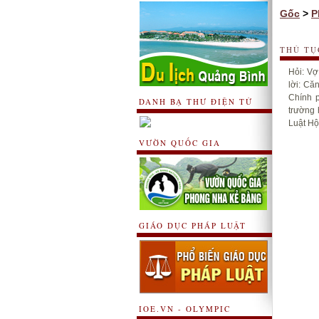
Gốc
>
P
THỦ TỤ
Hỏi: Vợ
lời: Că
Chính p
DANH BẠ THƯ ĐIỆN TỬ
trường 
Luật Hộ
VƯỜN QUỐC GIA
GIÁO DỤC PHÁP LUẬT
IOE.VN - OLYMPIC