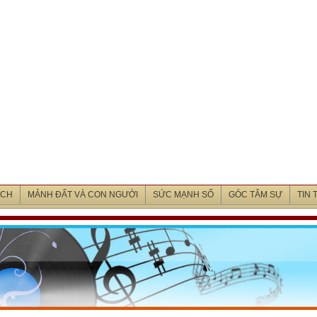
ỊCH
MẢNH ĐẤT VÀ CON NGƯỜI
SỨC MẠNH SỐ
GÓC TÂM SỰ
TIN