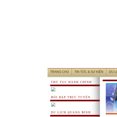
TRANG CHỦ
TIN TỨC & SỰ KIỆN
DU L
THỦ TỤC HÀNH CHÍNH
HỎI ĐÁP TRỰC TUYẾN
DU LỊCH QUẢNG BÌNH