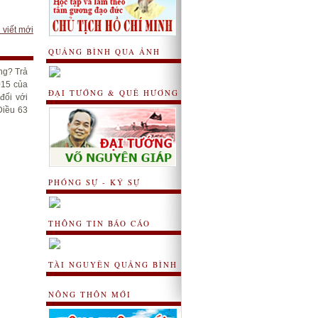
 viết mới
QUẢNG BÌNH QUA ẢNH
ng? Trả
015 của
ĐẠI TƯỚNG & QUÊ HƯƠNG
đối với
Điều 63
PHÓNG SỰ - KÝ SỰ
THÔNG TIN BÁO CÁO
TÀI NGUYÊN QUẢNG BÌNH
NÔNG THÔN MỚI