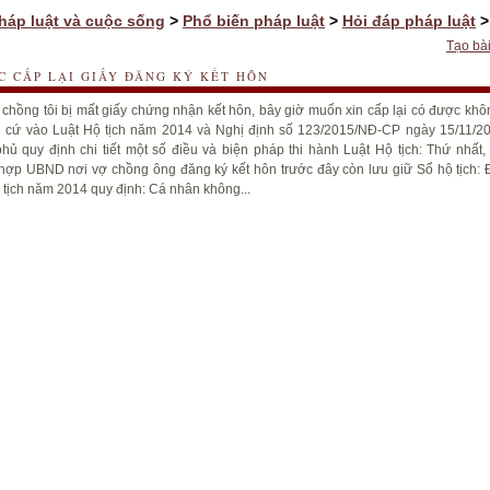
háp luật và cuộc sống
>
Phổ biến pháp luật
>
Hỏi đáp pháp luật
>
Tạo bài
C CẤP LẠI GIẤY ĐĂNG KÝ KẾT HÔN
 chồng tôi bị mất giấy chứng nhận kết hôn, bây giờ muốn xin cấp lại có được khô
n cứ vào Luật Hộ tịch năm 2014 và Nghị định số 123/2015/NĐ-CP ngày 15/11/2
hủ quy định chi tiết một số điều và biện pháp thi hành Luật Hộ tịch: Thứ nhất, 
hợp UBND nơi vợ chồng ông đăng ký kết hôn trước đây còn lưu giữ Sổ hộ tịch: 
 tịch năm 2014 quy định: Cá nhân không...