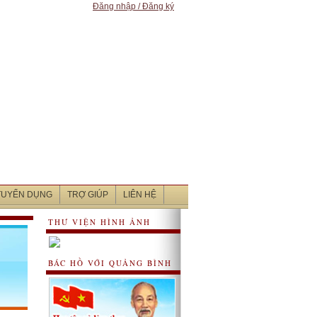
Đăng nhập / Đăng ký
 TUYỂN DỤNG
TRỢ GIÚP
LIÊN HỆ
THƯ VIỆN HÌNH ẢNH
BÁC HỒ VỚI QUẢNG BÌNH