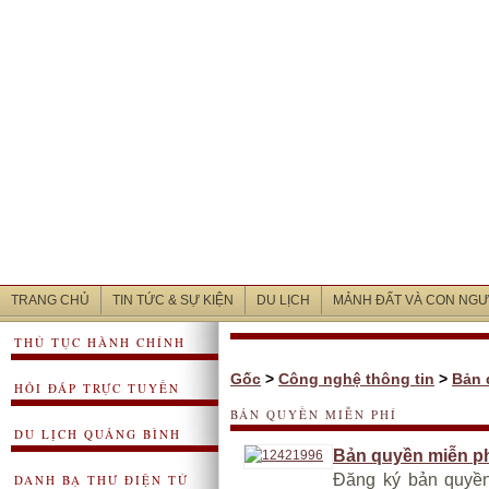
TRANG CHỦ
TIN TỨC & SỰ KIỆN
DU LỊCH
MẢNH ĐẤT VÀ CON NGƯ
THỦ TỤC HÀNH CHÍNH
Gốc
>
Công nghệ thông tin
>
Bản 
HỎI ĐÁP TRỰC TUYẾN
BẢN QUYỀN MIỄN PHÍ
DU LỊCH QUẢNG BÌNH
Bản quyền miễn phí
Đăng ký bản quyề
DANH BẠ THƯ ĐIỆN TỬ