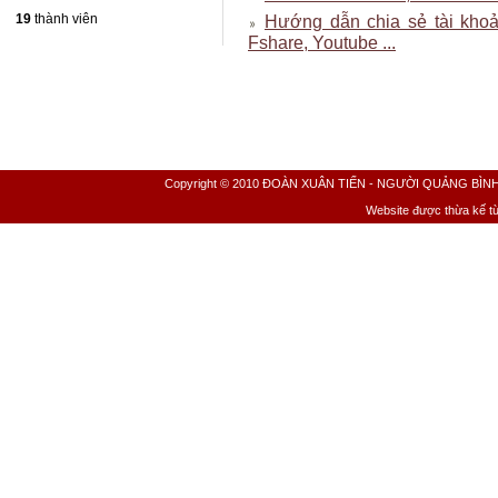
19
thành viên
Hướng dẫn chia sẻ tài kho
Fshare, Youtube ...
Copyright © 2010 ĐOÀN XUÂN TIẾN - NGƯỜI QUẢNG BÌNH All 
Website được thừa kế t