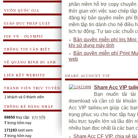
phần mềm hỗ trợ copy chuyên 
VƯỜN QUỐC GIA
thời gian với việc sao chép tậ
đăng ký bản quyền miễn phí B
GIÁO DỤC PHÁP LUẬT
mềm tập tin dành cho hệ điều 
lịch tự động. Tự tạo các chuỗi c
IOE.VN - OLYMPIC
Bản quyền miễn phí Iris Min
khi sử dụng máy tính
THÔNG TIN CẦN BIẾT
Bản quyền miễn phí Print Mul
web
VỀ QUẢNG BÌNH ĐI ANH
LIÊN KẾT WEBSITE
SHARE ACCOUNT VIP
Share Acc VIP taili
THÀNH VIÊN TRỰC TUYẾN
Bạn muốn tải tài 
1 khách và 0 thành viên
download và cần có tài khoản 
THÔNG KÊ ĐĂNG NHẬP
Acc VIP tailieu.vn giúp các bạn
trọng phục vụ cho học tập hay là
69650
truy cập (
chi tiết
)
liệu trực tuyến lớn và lâu đời
7
trong hôm nay
nhiều bạn đọc nhất là các bạn c
171193
lượt xem
7
trong hôm nay
Share Acc CF VIP, chia sẻ tài