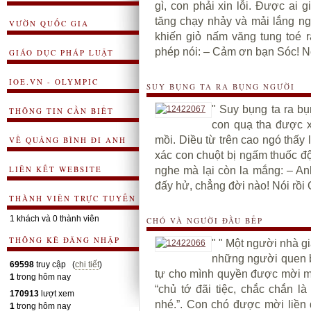
gì, con phải xin lỗi. Được ai 
tăng chạy nhảy và mải lắng n
VƯỜN QUỐC GIA
khiến giỏ nấm văng tung toé r
phép nói: – Cảm ơn bạn Sóc! Nó
GIÁO DỤC PHÁP LUẬT
IOE.VN - OLYMPIC
SUY BỤNG TA RA BỤNG NGƯỜI
" Suy bụng ta ra b
THÔNG TIN CẦN BIẾT
con quạ tha được xá
mồi. Diều từ trên cao ngó thấy
VỀ QUẢNG BÌNH ĐI ANH
xác con chuột bị ngấm thuốc đ
LIÊN KẾT WEBSITE
nghe mà lại còn la mắng: – A
đấy hử, chẳng đời nào! Nói rồi 
THÀNH VIÊN TRỰC TUYẾN
1 khách và 0 thành viên
CHÓ VÀ NGƯỜI ĐẦU BẾP
THÔNG KÊ ĐĂNG NHẬP
" " Một người nhà g
những người quen b
69598
truy cập (
chi tiết
)
tự cho mình quyền được mời một
1
trong hôm nay
“chủ tớ đãi tiệc, chắc chắn l
170913
lượt xem
nhé.”. Con chó được mời liền
1
trong hôm nay