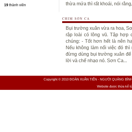
thừa mứa thì rất khoái, nói rằng
19
thành viên
CHIM SƠN CA
Bụi trường xuân vừa ra hoa, Sơ
rập loài có lông vũ. Tập hợp c
chúng: - Tốt hơn hết là nên h
Nếu không làm nổi việc đó thì
đừng dùng bụi trường xuân để
lời và chế nhạo nó. Sơn Ca...
Copyright © 2010 ĐOÀN XUÂN TIẾN - NGƯỜI QUẢNG BÌNH All 
Website được thừa kế t