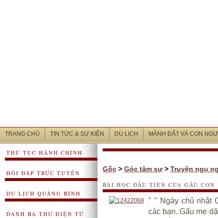
TRANG CHỦ
TIN TỨC & SỰ KIỆN
DU LỊCH
MẢNH ĐẤT VÀ CON NGƯ
THỦ TỤC HÀNH CHÍNH
Gốc
>
Góc tâm sự
>
Truyện ngụ n
HỎI ĐÁP TRỰC TUYẾN
BÀI HỌC ĐẦU TIÊN CỦA GẤU CON
DU LỊCH QUẢNG BÌNH
" " Ngày chủ nhật
các bạn. Gấu mẹ dặ
DANH BẠ THƯ ĐIỆN TỬ