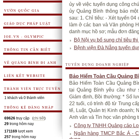
ủy về việc tuyển dụng công ch
VƯỜN QUỐC GIA
ủy Quảng Bình thông báo một 
sau: 1. Chỉ tiêu: - Xét tuyển 04 
GIÁO DỤC PHÁP LUẬT
làm ở các ban và Văn phòng Hu
danh mục hồ sơ; mẫu đơn đăng 
IOE.VN - OLYMPIC
Bộ Nội vụ bổ sung chỉ tiêu t
Bệnh viện Đà Nẵng tuyển dụ
THÔNG TIN CẦN BIẾT
VỀ QUẢNG BÌNH ĐI ANH
TUYỂN DỤNG DOANH NGHIỆP
LIÊN KẾT WEBSITE
Bảo Hiểm Toàn Cầu Quảng Bì
Bảo Hiểm Toàn Cầu Quảng Bình
THÀNH VIÊN TRỰC TUYẾN
tại Quảng Bình yêu cầu như 
Giám định, Bồi thường: * Số lư
1 khách và 0 thành viên
22 tuổi, có trình độ từ Trung c
THÔNG KÊ ĐĂNG NHẬP
tế, Luật, Quản trị Kinh doanh;
Anh văn và Tin học văn phòng t
69626
truy cập (
chi tiết
)
29
trong hôm nay
Công ty TNHH Quảng cáo Lo
171169
lượt xem
Ngân hàng TMCP Bắc Á - Ch
257
trong hôm nay