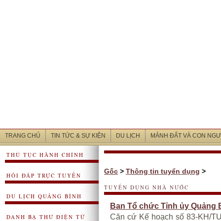
TRANG CHỦ
TIN TỨC & SỰ KIỆN
DU LỊCH
MẢNH ĐẤT VÀ CON NGƯ
THỦ TỤC HÀNH CHÍNH
Gốc
>
Thông tin tuyển dụng
>
HỎI ĐÁP TRỰC TUYẾN
TUYỂN DỤNG NHÀ NƯỚC
DU LỊCH QUẢNG BÌNH
Ban Tổ chức Tỉnh ủy Quảng 
Căn cứ Kế hoạch số 83-KH/TU
DANH BẠ THƯ ĐIỆN TỬ