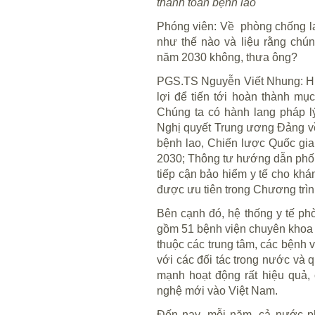
thanh toán bệnh lao
Phóng viên
: Về phòng chống l
như thế nào và liệu rằng chún
năm 2030 không, thưa ông?
PGS.TS Nguyễn Viết Nhung
: 
lợi để tiến tới hoàn thành mụ
Chúng ta có hành lang pháp l
Nghị quyết Trung ương Đảng v
bệnh lao, Chiến lược Quốc gi
2030; Thông tư hướng dẫn phối 
tiếp cận bảo hiểm y tế cho kh
được ưu tiên trong Chương trìn
Bên cạnh đó, hệ thống y tế ph
gồm 51 bệnh viện chuyên khoa c
thuộc các trung tâm, các bệnh 
với các đối tác trong nước và 
mạnh hoạt động rất hiệu quả, 
nghệ mới vào Việt Nam.
Đến nay, mỗi năm, cả nước ph