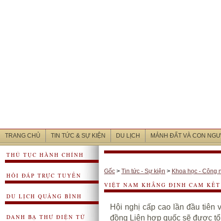
TRANG CHỦ
TIN TỨC & SỰ KIỆN
DU LỊCH
MẢNH ĐẤT VÀ CON NGƯ
THỦ TỤC HÀNH CHÍNH
Gốc
>
Tin tức - Sự kiện
>
Khoa học - Công 
HỎI ĐÁP TRỰC TUYẾN
VIỆT NAM KHẲNG ĐỊNH CAM KẾT
DU LỊCH QUẢNG BÌNH
Hội nghị cấp cao lần đầu tiên 
DANH BẠ THƯ ĐIỆN TỬ
đồng Liên hợp quốc sẽ được tổ 