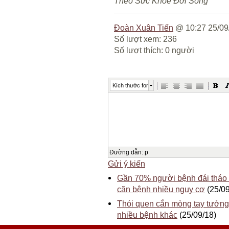
Theo Sức Khỏe Đời Sống
Đoàn Xuân Tiến
@ 10:27 25/09
Số lượt xem: 236
Số lượt thích: 0 người
Kích thước font
Đường dẫn
:
p
Gửi ý kiến
Gần 70% người bệnh đái tháo 
căn bệnh nhiều nguy cơ
(25/09
Thói quen cắn mòng tay tưởng
nhiều bệnh khác
(25/09/18)