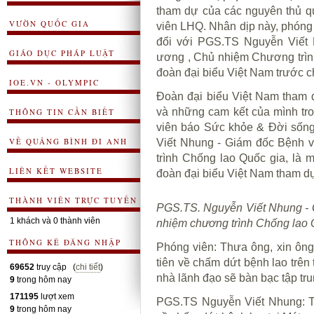
tham dự của các nguyên thủ q
VƯỜN QUỐC GIA
viên LHQ. Nhân dịp này, phóng
đổi với PGS.TS Nguyễn Viết 
GIÁO DỤC PHÁP LUẬT
ương , Chủ nhiệm Chương trình
đoàn đại biểu Việt Nam trước c
IOE.VN - OLYMPIC
Đoàn đại biểu Việt Nam tham 
và những cam kết của mình tr
THÔNG TIN CẦN BIẾT
viên báo Sức khỏe & Đời sống
VỀ QUẢNG BÌNH ĐI ANH
Viết Nhung - Giám đốc Bệnh 
trình Chống lao Quốc gia, là 
LIÊN KẾT WEBSITE
đoàn đại biểu Việt Nam tham dự
THÀNH VIÊN TRỰC TUYẾN
PGS.TS. Nguyễn Viết Nhung - 
1 khách và 0 thành viên
nhiệm chương trình Chống lao 
THÔNG KÊ ĐĂNG NHẬP
Phóng viên
: Thưa ông, xin ông
tiên về chấm dứt bệnh lao trên
69652
truy cập (
chi tiết
)
nhà lãnh đạo sẽ bàn bạc tập tr
9
trong hôm nay
171195
lượt xem
PGS.TS Nguyễn Viết Nhung
: 
9
trong hôm nay