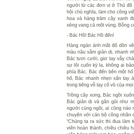
người từ các đơn vị ở Thủ đô 
hội chủ nghĩa, làm cho công v
hoa và hàng trăm cây xanh đư
xẻng vang cả một vùng. Bỗng có
- Bác Hồ! Bác Hồ đến!
Hàng ngàn ánh mắt đổ dồn về 
màu nâu sẫm giản dị, nhanh nh
Bác tươi cười, giơ tay vẫy c
sự lôi cuốn kỳ lạ, không ai bả
phía Bác. Bác đến bên một hố
hố, Bác nhanh nhẹn xắn tay á
trong tiếng vỗ tay cổ vũ của mọ
Trồng cây xong, Bác ngồi xuốn
Bác giản dị và gần gũi như m
người cùng ngồi, ai cũng náo
chuyện với cán bộ công nhân đ
“Chúng ta ra sức thi đua làm 
viên hoàn thành, chiều chiều 