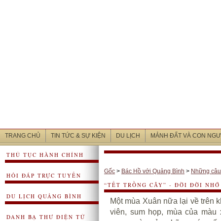
TRANG CHỦ
TIN TỨC & SỰ KIỆN
DU LỊCH
MẢNH ĐẤT VÀ CON NGƯ
THỦ TỤC HÀNH CHÍNH
Gốc
>
Bác Hồ với Quảng Bình
>
Những câu
HỎI ĐÁP TRỰC TUYẾN
“TẾT TRỒNG CÂY” - ĐỜI ĐỜI NHỚ
DU LỊCH QUẢNG BÌNH
Một mùa Xuân nữa lại về trên 
viên, sum họp, mùa của màu x
DANH BẠ THƯ ĐIỆN TỬ