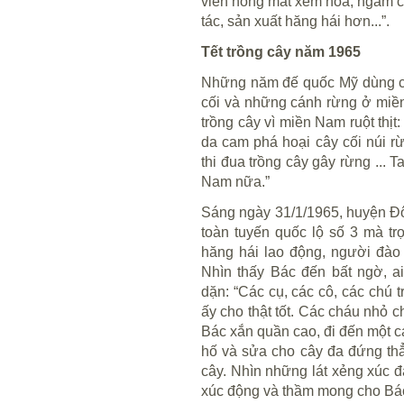
viên hóng mát xem hoa, ngắm cây 
tác, sản xuất hăng hái hơn...”.
Tết trồng cây năm 1965
Những năm đế quốc Mỹ dùng ch
cối và những cánh rừng ở miề
trồng cây vì miền Nam ruột thịt:
da cam phá hoại cây cối núi r
thi đua trồng cây gây rừng ... 
Nam nữa.”
Sáng ngày 31/1/1965, huyện Đôn
toàn tuyến quốc lộ số 3 mà t
hăng hái lao động, người đào h
Nhìn thấy Bác đến bất ngờ, a
dặn: “Các cụ, các cô, các chú 
ấy cho thật tốt. Các cháu nhỏ c
Bác xắn quần cao, đi đến một c
hố và sửa cho cây đa đứng th
cây. Nhìn những lát xẻng xúc 
xúc động và thầm mong cho Bá