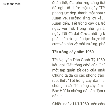
đoàn thể, địa phương cùng tíc
19
thành viên
đề nghị tổ chức một ngày “Tết
phong tục đẹp, thành một hoạt 
Xuân về. Hưởng ứng lời kêu g
Xuân đến, Tết trồng cây đã tr
ngày vui Tết. Trong những nă
ngày Tết đã đạt được những kế
phát triển rừng tiếp tục được tr
cực vào bảo vệ môi trường, phát
Tết trồng cây năm 1960
Tết Nguyên Đán Canh Tý 1960 l
kêu gọi “Tết trồng cây” của Ch
một tập quán tốt đẹp của nhâ
Chúng ta đã có các phong trào 
ruột thịt”, “Tết trồng cây đán
chúng ra có “Tết trồng cây làm 
Bác Hồ” là những dấu ấn đậm n
dân ta.
Chiều ngày 11/1/1960, trên cô