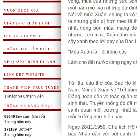
vọng, mùa của những sức sốn
một năm mới với những dự định
VƯỜN QUỐC GIA
Nói về mùa Xuân, chúng ta có 
tả nhưng giản dị hơn theo lẽ
GIÁO DỤC PHÁP LUẬT
nhất trong bốn mùa, mang đến
những cơn mưa Xuân đầu mùa t
IOE.VN - OLYMPIC
cây xanh theo lời dạy của Bác 
THÔNG TIN CẦN BIẾT
“Mùa Xuân là Tết trồng cây
VỀ QUẢNG BÌNH ĐI ANH
Làm cho đất nước càng ngày c
LIÊN KẾT WEBSITE
Từ lâu, câu thơ của Bác Hồ kí
THÀNH VIÊN TRỰC TUYẾN
Nam. Mỗi độ Xuân về,“Tết trồng
Đảng, toàn dân và toàn quân ta
1 khách và 0 thành viên
sinh thái. Truyền thống đó đã m
THÔNG KÊ ĐĂNG NHẬP
cảnh quan môi trường, nhất là 
môi trường như hiện nay.
69646
truy cập (
chi tiết
)
3
trong hôm nay
Ngày 28/11/1959, Chủ tịch Hồ C
171189
lượt xem
báo Nhân dân với bút danh Tr
3
trong hôm nay