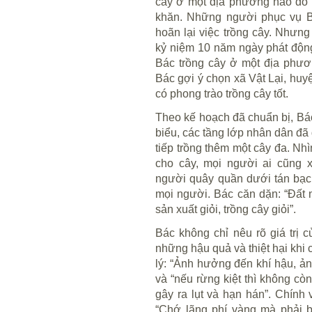
cây ở một địa phương nào đó 
khăn. Những người phục vụ Bá
hoãn lại việc trồng cây. Nhưng
kỷ niệm 10 năm ngày phát động 
Bác trồng cây ở một địa phươn
Bác gợi ý chọn xã Vật Lại, huyệ
có phong trào trồng cây tốt.
Theo kế hoạch đã chuẩn bị, Bác
biểu, các tầng lớp nhân dân đã
tiếp trồng thêm một cây đa. Nh
cho cây, mọi người ai cũng 
người quây quần dưới tán bạc
mọi người. Bác căn dặn: “Đất 
sản xuất giỏi, trồng cây giỏi”.
Bác không chỉ nêu rõ giá trị c
những hậu quả và thiệt hại khi
lý: “Ảnh hưởng đến khí hậu, ản
và “nếu rừng kiệt thì không cò
gây ra lụt và hạn hán”. Chính 
“Chớ lãng phí vàng mà phải b