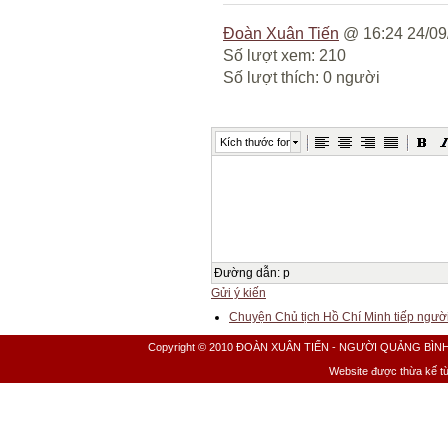
Đoàn Xuân Tiến
@ 16:24 24/09
Số lượt xem: 210
Số lượt thích: 0 người
Kích thước font
Đường dẫn
:
p
Gửi ý kiến
Chuyện Chủ tịch Hồ Chí Minh tiếp ngườ
Copyright © 2010 ĐOÀN XUÂN TIẾN - NGƯỜI QUẢNG BÌNH All 
Website được thừa kế t