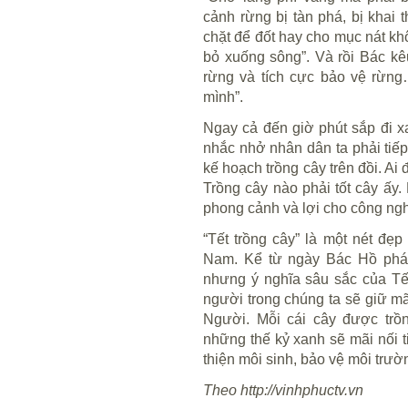
cảnh rừng bị tàn phá, bị khai 
chặt để đốt hay cho mục nát kh
bỏ xuống sông”. Và rồi Bác kê
rừng và tích cực bảo vệ rừn
mình”.
Ngay cả đến giờ phút sắp đi x
nhắc nhở nhân dân ta phải tiếp
kế hoạch trồng cây trên đồi. Ai
Trồng cây nào phải tốt cây ấy.
phong cảnh và lợi cho công ngh
“Tết trồng cây” là một nét đẹ
Nam. Kể từ ngày Bác Hồ phát
nhưng ý nghĩa sâu sắc của Tết
người trong chúng ta sẽ giữ mã
Người. Mỗi cái cây được trồ
những thế kỷ xanh sẽ mãi nối t
thiện môi sinh, bảo vệ môi trườ
Theo http://vinhphuctv.vn