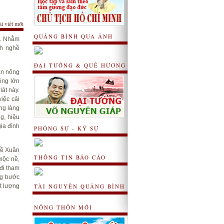
ài viết mới
QUẢNG BÌNH QUA ẢNH
). Nhằm
nh nghề
ĐẠI TƯỚNG & QUÊ HƯƠNG
an nông
ộng lớn
lát này.
iệc cải
ng làng
g, hiệu
ia đình
PHÓNG SỰ - KÝ SỰ
hề Xuân
THÔNG TIN BÁO CÁO
mộc nề,
đi tham
ng bước
t lượng
TÀI NGUYÊN QUẢNG BÌNH
NÔNG THÔN MỚI