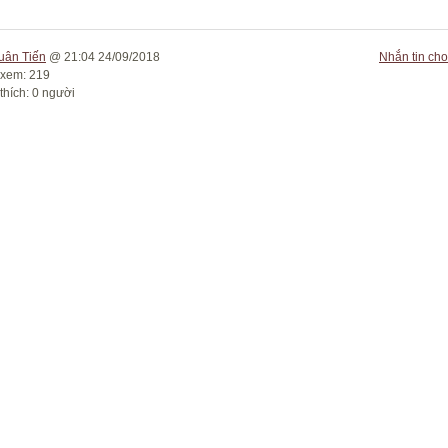
uân Tiến
@ 21:04 24/09/2018
Nhắn tin cho
 xem: 219
thích: 0 người
c font
ẫn
:
p
ng nón lá...
(24/09/18)
ghề vào vụ Tết
(24/09/18)
về Cảnh Dương...
(24/09/18)