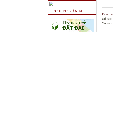
THÔNG TIN CẦN BIẾT
Đoàn X
Số lượt
Số lượt 
Kích thướ
Đường d
Gửi ý kiến
Dịu dà
VỀ QUẢNG BÌNH ĐI ANH
Làng n
Có ai 