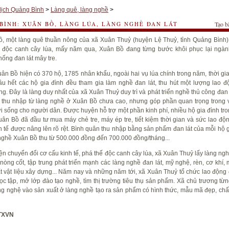
lịch Quảng Bình
>
Làng quê, làng nghề
>
BÌNH: XUÂN BỒ, LÀNG LÚA, LÀNG NGHỀ ĐAN LÁT
Tạo b
, một làng quê thuần nông của xã Xuân Thuỷ (huyện Lệ Thuỷ, tỉnh Quảng Bình
ế độc canh cây lúa, mấy năm qua, Xuân Bồ đang từng bước khôi phục lại ngà
thống đan lát mây tre.
ân Bồ hiện có 370 hộ, 1785 nhân khẩu, ngoài hai vụ lúa chính trong năm, thời gi
u hết các hộ gia đình đều tham gia làm nghề đan lát, thu hút một lượng lao đ
àng. Đây là làng duy nhất của xã Xuân Thuỷ duy trì và phát triển nghề thủ công đan 
 thu nhập từ làng nghề ở Xuân Bồ chưa cao, nhưng góp phần quan trọng trong v
ời sống cho người dân. Được huyện hỗ trợ một phần kinh phí, nhiều hộ gia đình tro
ân Bồ đã đầu tư mua máy chẻ tre, máy ép tre, tiết kiệm thời gian và sức lao độn
h tế được nâng lên rõ rệt. Bình quân thu nhập bằng sản phẩm đan lát của mỗi hộ g
nghề Xuân Bồ thu từ 500.000 đồng đến 700.000 đồng/tháng...
ện chuyển đổi cơ cấu kinh tế, phá thế độc canh cây lúa, xã Xuân Thuỷ lấy làng ng
nòng cốt, tập trung phát triển mạnh các làng nghề đan lát, mỹ nghệ, rèn, cơ khí, 
t vật liệu xây dựng... Năm nay và những năm tới, xã Xuân Thuỷ tổ chức lao động 
ọc tập, mở lớp đào tạo nghề, tìm thị trường tiêu thụ sản phẩm. Xã chủ trương từ
g nghệ vào sản xuất ở làng nghề tạo ra sản phẩm có hình thức, mẫu mã đẹp, chấ
TXVN