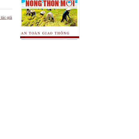
 tác giả
AN TOÀN GIAO THÔNG
HỘI CHỢ THƯƠNG MẠI
GIÁ CẢ HÀNG HOÁ
VIDEOS - CLIP
QUẢNG BÌNH QUÊ HƯƠNG