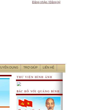
Đăng nhập / Đăng ký
 TUYỂN DỤNG
TRỢ GIÚP
LIÊN HỆ
THƯ VIỆN HÌNH ẢNH
BÁC HỒ VỚI QUẢNG BÌNH