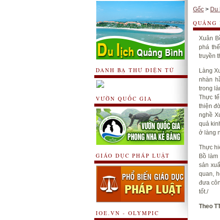
Gốc
>
Du 
QUẢNG 
Xuân Bồ
phá th
truyền 
DANH BẠ THƯ ĐIỆN TỬ
Làng Xu
nhàn hầ
trong l
Thực tế
VƯỜN QUỐC GIA
thiện đ
nghề Xu
quả kin
ở làng 
Thực hi
GIÁO DỤC PHÁP LUẬT
Bồ làm 
sản xuấ
quan, h
đưa côn
tốt./
Theo T
IOE.VN - OLYMPIC