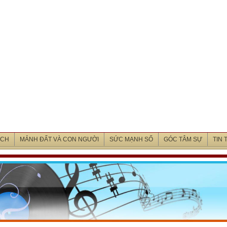
ỊCH
MẢNH ĐẤT VÀ CON NGƯỜI
SỨC MẠNH SỐ
GÓC TÂM SỰ
TIN