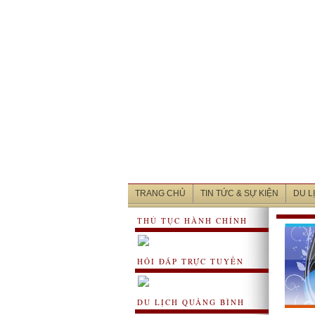
TRANG CHỦ
TIN TỨC & SỰ KIỆN
DU L
THỦ TỤC HÀNH CHÍNH
HỎI ĐÁP TRỰC TUYẾN
DU LỊCH QUẢNG BÌNH