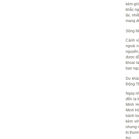
kèm gió
khắc ng
tài, nh
mang đủ
Sông Nh
Cảnh vậ
ngoài n
nguyên,
được đầ
khoai l
bạn ngư
Du khá
Động T
Ngay nh
đến lạ 
Minh Hó
Minh Hó
bánh lọ
kèm vớ
nhưng n
trị thư
thú.