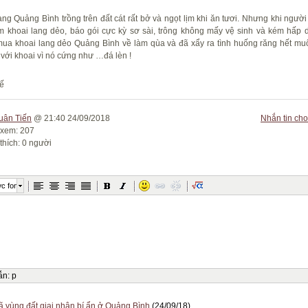
ang Quảng Bình trồng trên đất cát rất bở và ngọt lịm khi ăn tươi. Nhưng khi ngườ
m khoai lang dẻo, báo gói cực kỳ sơ sài, trông không mấy vệ sinh và kém hấp 
ua khoai lang dẻo Quảng Bình về làm qùa và đã xẩy ra tình huống răng hết mu
 với khoai vì nó cứng như …đá lèn !
ế
uân Tiến
@ 21:40 24/09/2018
Nhắn tin cho
 xem: 207
thích: 0 người
c font
ẫn
:
p
ã vùng đất giai nhân bí ẩn ở Quảng Bình
(24/09/18)