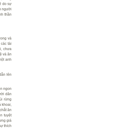
ẽ do sự
ắm người
nh thần
rong và
các tài
i, chưa
ệ và ăn
một anh
dẫn lên
ón ngon
ười dân
úi rừng
 khoai,
chắt ăn
n tuyệt
ưng giá
ự thích