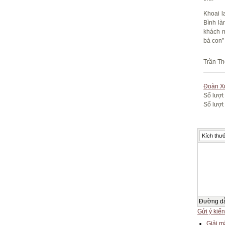
Khoai l
Bình là
khách m
bà con”
Trần Th
Đoàn X
Số lượt
Số lượt 
Kích thướ
Đường d
Gửi ý kiến
Giải m