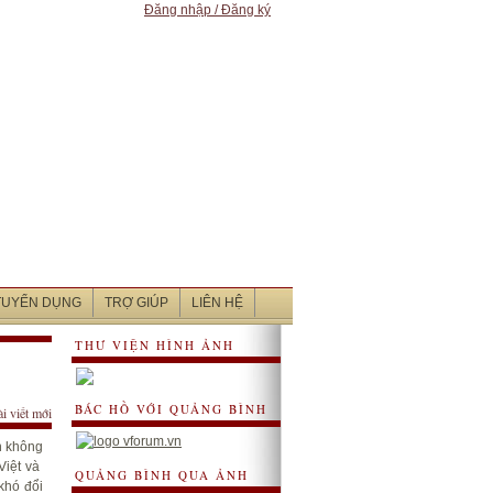
Đăng nhập / Đăng ký
 TUYỂN DỤNG
TRỢ GIÚP
LIÊN HỆ
THƯ VIỆN HÌNH ẢNH
BÁC HỒ VỚI QUẢNG BÌNH
ài viết mới
h không
Việt và
QUẢNG BÌNH QUA ẢNH
khó đổi