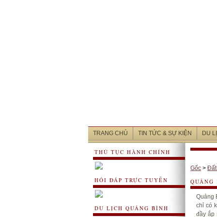
TRANG CHỦ
TIN TỨC & SỰ KIỆN
DU L
THỦ TỤC HÀNH CHÍNH
Gốc
>
Đất
HỎI ĐÁP TRỰC TUYẾN
QUẢNG 
Quảng B
chỉ có 
DU LỊCH QUẢNG BÌNH
đầy ắp 