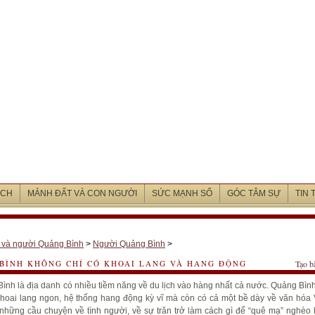
ỊCH
MẢNH ĐẤT VÀ CON NGƯỜI
SỨC MẠNH SỐ
GÓC TÂM SỰ
TIN
 và người Quảng Bình
>
Người Quảng Bình
>
BÌNH KHÔNG CHỈ CÓ KHOAI LANG VÀ HANG ĐỘNG
Tạo b
ình là địa danh có nhiều tiềm năng về du lịch vào hàng nhất cả nước. Quảng Bìn
khoai lang ngon, hệ thống hang động kỳ vĩ mà còn có cả một bề dày về văn hóa 
những cầu chuyện về tình người, về sự trăn trở làm cách gì để “quê mạ” nghèo 