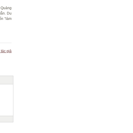
i Quảng
dẫn. Du
ốn “làm
 tác giả