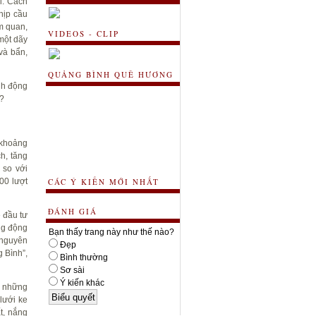
i. Cách
hịp cầu
m quan,
VIDEOS - CLIP
một dãy
và bẩn,
QUẢNG BÌNH QUÊ HƯƠNG
nh động
 ?
 khoảng
h, tăng
 so với
00 lượt
CÁC Ý KIẾN MỚI NHẤT
ĐÁNH GIÁ
 đầu tư
ng động
Bạn thấy trang này như thế nào?
 nguyên
Đẹp
 Bình”,
Bình thường
Sơ sài
Ý kiến khác
ủ những
lưới ke
t, nắng