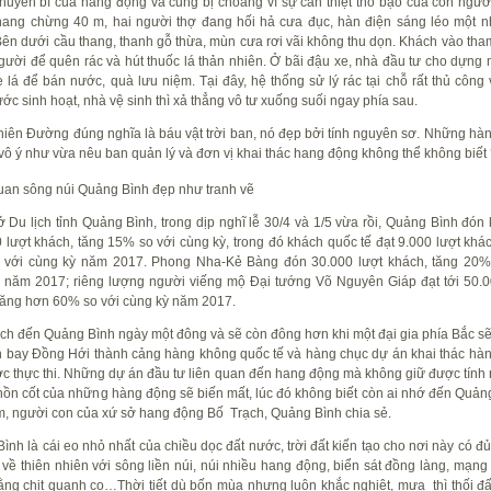
huyền bí của hang động và cũng bị choáng vì sự can thiệt thô bạo của con ngườ
ang chừng 40 m, hai người thợ đang hối hả cưa đục, hàn điện sáng léo một n
Bên dưới cầu thang, thanh gỗ thừa, mùn cưa rơi vãi không thu dọn. Khách vào tha
gười để quên rác và hút thuốc lá thản nhiên. Ở bãi đậu xe, nhà đầu tư cho dựng 
e lá để bán nước, quà lưu niệm. Tại đây, hệ thống sử lý rác tại chỗ rất thủ công 
ước sinh hoạt, nhà vệ sinh thì xả thẳng vô tư xuống suối ngay phía sau.
iên Đường đúng nghĩa là báu vật trời ban, nó đẹp bởi tính nguyên sơ. Những hà
 vô ý như vừa nêu ban quản lý và đơn vị khai thác hang động không thể không biết
an sông núi Quảng Bình đẹp như tranh vẽ
 Du lịch tỉnh Quảng Bình, trong dịp nghĩ lễ 30/4 và 1/5 vừa rồi, Quảng Bình đón
 lượt khách, tăng 15% so với cùng kỳ, trong đó khách quốc tế đạt 9.000 lượt khác
 với cùng kỳ năm 2017. Phong Nha-Kẻ Bàng đón 30.000 lượt khách, tăng 20%
 năm 2017; riêng lượng người viếng mộ Đại tướng Võ Nguyên Giáp đạt tới 50.0
tăng hơn 60% so với cùng kỳ năm 2017.
ch đến Quảng Bình ngày một đông và sẽ còn đông hơn khi một đại gia phía Bắc sẽ
 bay Đồng Hới thành cảng hàng không quốc tế và hàng chục dự án khai thác hà
c thực thi. Những dự án đầu tư liên quan đến hang động mà không giữ được tính
 hồn cốt của những hàng động sẽ biến mất, lúc đó không biết còn ai nhớ đến Quảng
, người con của xứ sở hang động Bố Trạch, Quảng Bình chia sẻ.
ình là cái eo nhỏ nhất của chiều dọc đất nước, trời đất kiến tạo cho nơi này có đ
 về thiên nhiên với sông liền núi, núi nhiều hang động, biển sát đồng làng, mạng 
ằng chịt quanh co…Thời tiết dù bốn mùa nhưng luôn khắc nghiệt, mưa thì thối đấ