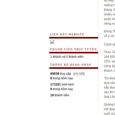
vẻ đẹp 
miệng h
tháng. 
nhiều n
quán tr
riêng n
Động Th
LIÊN KẾT WEBSITE
cố ý và
Cảnh qu
THÀNH VIÊN TRỰC TUYẾN
Theo Sở
1 khách và 0 thành viên
184.000
15% so
THÔNG KÊ ĐĂNG NHẬP
cùng kỳ
khách, 
69638
truy cập (
chi tiết
)
8
trong hôm nay
“Du khá
đưa sân
171181
lượt xem
sắp đượ
8
trong hôm nay
vẹn thì
19
thành viên
ông Lâm
Quảng B
nét đẹp
suối ch