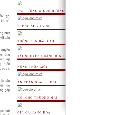
ĐẠI TƯỚNG & QUÊ HƯƠNG
ển đẹp,
 tráng”
PHÓNG SỰ - KÝ SỰ
ộng như
kết cầu
THÔNG TIN BÁO CÁO
à huyền
), rộng
TÀI NGUYÊN QUẢNG BÌNH
ợc Hiệp
g Thiên
NÔNG THÔN MỚI
, ao cá,
lắp cầu
AN TOÀN GIAO THÔNG
viên du
ông gấp
HỘI CHỢ THƯƠNG MẠI
gợt bởi
GIÁ CẢ HÀNG HOÁ