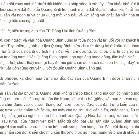
 Lào đốt cháy mọi thứ dưới đất khiến cho nhịp sống ở xứ này thêm khắc khổ. Có l
hiệt của trời đất đã biến Quảng Bình trở thành mãnh đất “địa linh nhân kiệt”, rất l
iều sản vật ngon lạ và chứa đụng một kho báu về đời sống vật chất lẫn văn hóa ti
 cung bậc của nghệ thuật.
ật Lệ, biểu tượng đẹp của TP. Đồng Hới tỉnh Quảng Bình
t, con người và văn hóa Quảng Bình đúng là “của ngon vật lạ” đối với lữ khách t
ước.Tuy nhiên, ngành du lịch Quảng Bình hiện chỉ mới dừng lại ở khâu khai thác 
 hạ tầng của ngành du lịch hiện đại về nghỉ dưỡng, vui chơi, giải trí còn sơ sà
u tư đúng mực. “Đến Quảng Bình, ngoài ngó nghiêng hang động, tắm biển Nhật L
ang là hết, chưa thấy món gì hay để níu giữ chân du khách dăm ba hôm tại đây”, 
ời Sài Gòn cùng chuyến đi với tôi đến Quảng Bình đánh giá.
ch phương xa chọn mua trứng gà đồi, đặc sản của Quảng Bình dưới chân núi 
hiên Đường
ư sản vật địa phương, Quảng Bình không chỉ có khoai lang mà còn có những m
lùng như cá mát của người dân tộc Khùa, trái vải tu hú (giống vải bản địa của ng
a chín đúng vào dịp rằm tháng ba), cơm bồi, ốc đực, cua đá, trứng kiến của n
a; rượu đoác nhắm với ốc đá, đọt mây của người Rục; đẻn biển, cháo canh, lẩu cá
c bột sắn, gỏi cá nghéo, cháo hàu, bánh xèo Quảng Hòa, bánh tráng xúc con chắt 
i rau rừng…của người ven biển. Mặc dù các loại đặc sản của Quảng Bình ngo
gười sản xuất ra chưa biến nó trở thành sản phẩm hàng hóa. Sản vật dù ngon nh
ơng phẩm còn dở, khiến cho nhu cầu thưởng thức nó hoặc mang về giảm đi nhiều s