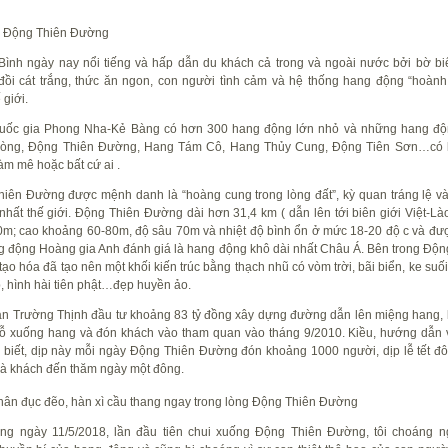
c Động Thiên Đường
ình ngày nay nổi tiếng và hấp dẫn du khách cả trong và ngoài nước bởi bờ bi
ồi cát trắng, thức ăn ngon, con người tình cảm và hệ thống hang động “hoành
 giới.
uốc gia Phong Nha-Kẻ Bàng có hơn 300 hang động lớn nhỏ và những hang đ
òng, Động Thiên Đường, Hang Tám Cô, Hang Thủy Cung, Động Tiên Sơn…có 
làm mê hoặc bất cứ ai .
iên Đường được mệnh danh là “hoàng cung trong lòng đất”, kỳ quan tráng lệ v
nhất thế giới. Động Thiên Đường dài hơn 31,4 km ( dẫn lên tới biên giới Việt-Lào
0m; cao khoảng 60-80m, độ sâu 70m và nhiệt độ bình ổn ở mức 18-20 độ c và đư
g động Hoàng gia Anh đánh giá là hang động khô dài nhất Châu Á. Bên trong Độn
ạo hóa đã tạo nên một khối kiến trúc bằng thạch nhũ có vòm trời, bãi biển, ke suối
p, hình hài tiên phật…đẹp huyền ảo.
n Trường Thịnh đầu tư khoảng 83 tỷ đồng xây dựng đường dẫn lên miệng hang, 
ỗ xuống hang và đón khách vào tham quan vào tháng 9/2010. Kiều, hướng dẫn 
o biết, dịp này mỗi ngày Động Thiên Đường đón khoảng 1000 người, dịp lễ tết đ
và khách đến thăm ngày một đông.
ân đục đẽo, hàn xì cầu thang ngay trong lòng Động Thiên Đường
ng ngày 11/5/2018, lần đầu tiên chui xuống Động Thiên Đường, tôi choáng n