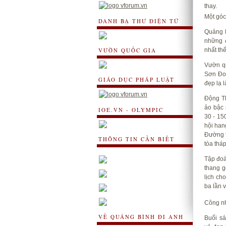
thay.
Một gó
DANH BẠ THƯ ĐIỆN TỬ
Quảng B
những đ
VƯỜN QUỐC GIA
nhất thế
Vườn q
Sơn Đo
GIÁO DỤC PHÁP LUẬT
đẹp lạ 
Động Th
ảo bậc 
IOE.VN - OLYMPIC
30 - 15
hội han
Đường t
THÔNG TIN CẦN BIẾT
tòa thá
Tập đoà
thang g
lịch ch
ba lần 
Công nh
VỀ QUẢNG BÌNH ĐI ANH
Buổi sá