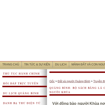
TRANG CHỦ
TIN TỨC & SỰ KIỆN
DU LỊCH
MẢNH ĐẤT VÀ CON NGƯ
THỦ TỤC HÀNH CHÍNH
Gốc
>
Đất và người Quảng Bình
>
Truyền t
HỎI ĐÁP TRỰC TUYẾN
QUẢNG BÌNH: BỘ SÁCH BẰNG LÁ
NGƯỜI KHÙA
DU LỊCH QUẢNG BÌNH
DANH BẠ THƯ ĐIỆN TỬ
Với đồng bào người Khùa nơ