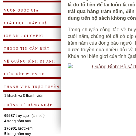
lá do tổ tiên để lại luôn là 
VƯỜN QUỐC GIA
trải qua hàng trăm năm, đế
dung trên bộ sách không còn
GIÁO DỤC PHÁP LUẬT
Trong chuyến công tác về hu
IOE.VN - OLYMPIC
cuối năm, chúng tôi đã có dịp
trăm năm của đồng bào người K
THÔNG TIN CẦN BIẾT
được truyền qua nhiều đời và t
Khùa nơi biên giới của tỉnh Qu
VỀ QUẢNG BÌNH ĐI ANH
LIÊN KẾT WEBSITE
THÀNH VIÊN TRỰC TUYẾN
1 khách và 0 thành viên
THÔNG KÊ ĐĂNG NHẬP
69587
truy cập (
chi tiết
)
4
trong hôm nay
170901
lượt xem
5
trong hôm nay