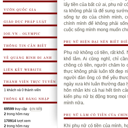
lấy tiền của bất cứ ai, phụ nữ c
VƯỜN QUỐC GIA
ra không phải là để sung sướn
sống tự do của chính mình, 
GIÁO DỤC PHÁP LUẬT
chính mình để không phải sốn
cuộc sống mình mong muốn chứ 
IOE.VN - OLYMPIC
PHỤ NỮ HIỆN ĐẠI NÊN BIẾT ĐI
THÔNG TIN CẦN BIẾT
Phụ nữ không có tiền, rất khổ
VỀ QUẢNG BÌNH ĐI ANH
khổ lắm. Ai cũng nghĩ, chỉ cầ
chồng có tiền, người chăm lo 
LIÊN KẾT WEBSITE
thực không phải luôn tốt đẹp 
người đàn ông có thể yêu thư
THÀNH VIÊN TRỰC TUYẾN
ngày xưa khi luân thường đạo l
hôn nhân khi cả hai hết tình c
1 khách và 0 thành viên
kiến phụ nữ bị động trong mọi
THÔNG KÊ ĐĂNG NHẬP
mình nữa.
69599
truy cập (
chi tiết
)
2
trong hôm nay
PHỤ NỮ LÀM CÓ TIỀN CỦA CHÍ
170914
lượt xem
Khi
phụ nữ có tiền
của mình, họ
2
trong hôm nay