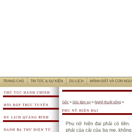
TRANG CHỦ
TIN TỨC & SỰ KIỆN
DU LỊCH
MẢNH ĐẤT VÀ CON NGƯ
THỦ TỤC HÀNH CHÍNH
Gốc
>
Góc tâm sự
>
Nghệ thuật sống
>
HỎI ĐÁP TRỰC TUYẾN
PHỤ NỮ HIỆN ĐẠI
DU LỊCH QUẢNG BÌNH
Phụ nữ
hiện đại phải có tiền.
DANH BẠ THƯ ĐIỆN TỬ
phải của cải của ba mẹ, không 