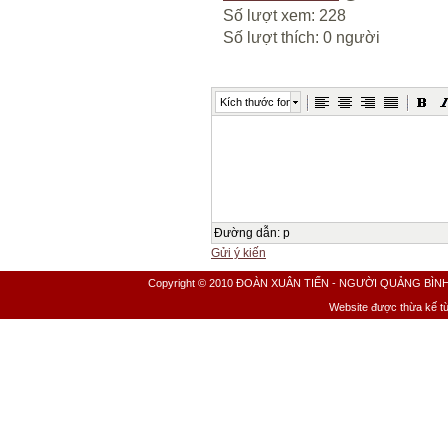
Số lượt xem: 228
Số lượt thích: 0 người
Kích thước font
Đường dẫn
:
p
Gửi ý kiến
Copyright © 2010 ĐOÀN XUÂN TIẾN - NGƯỜI QUẢNG BÌNH All 
Website được thừa kế t