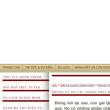
TRANG CHỦ
TIN TỨC & SỰ KIỆN
DU LỊCH
MẢNH ĐẤT VÀ CON NGƯ
THỦ TỤC HÀNH CHÍNH
Gốc
>
Đất và người Quảng Bình
>
Người Q
HỎI ĐÁP TRỰC TUYẾN
NHỮNG LÝ DO CÁC CHÀNG TRAI 
DU LỊCH QUẢNG BÌNH
Đừng hỏi tại sao, con gái 
DANH BẠ THƯ ĐIỆN TỬ
quý. Họ có những phẩm chất