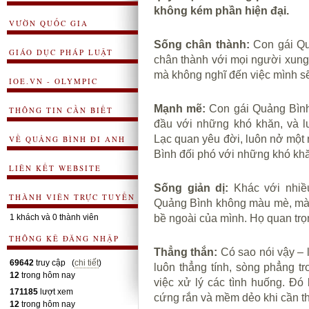
không kém phần hiện đại.
VƯỜN QUỐC GIA
Sống chân thành:
Con gái Qu
GIÁO DỤC PHÁP LUẬT
chân thành với mọi người xung
mà không nghĩ đến việc mình sẽ
IOE.VN - OLYMPIC
Mạnh mẽ:
Con gái Quảng Bìn
THÔNG TIN CẦN BIẾT
đầu với những khó khăn, và l
Lạc quan yêu đời, luôn nở một 
VỀ QUẢNG BÌNH ĐI ANH
Bình đối phó với những khó kh
LIÊN KẾT WEBSITE
Sống giản dị:
Khác với nhiều
THÀNH VIÊN TRỰC TUYẾN
Quảng Bình không màu mè, mà g
1 khách và 0 thành viên
bề ngoài của mình. Họ quan trọ
THÔNG KÊ ĐĂNG NHẬP
Thẳng thắn:
Có sao nói vậy – 
69642
truy cập (
chi tiết
)
luôn thẳng tính, sòng phẳng tr
12
trong hôm nay
việc xử lý các tình huống. Đó
171185
lượt xem
cứng rắn và mềm dẻo khi cần th
12
trong hôm nay