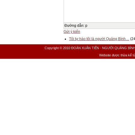
Đường dẫn
:
p
Gửi ý kiến
Tôi tự hào tôi là người Quảng Bình…
(24
Copyright © 2010 ĐOÀN XUÂN TIẾN - NGƯỜI QUẢNG BÌNH All 
Website được thừa kế t