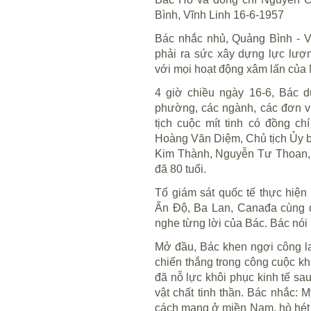
Bình, Vĩnh Linh 16-6-1957
Bác nhắc nhủ, Quảng Bình - Vĩ
phải ra sức xây dựng lực lượ
với mọi hoạt động xâm lấn của 
4 giờ chiều ngày 16-6, Bác d
phường, các ngành, các đơn vị
tịch cuộc mít tinh có đồng c
Hoàng Văn Diệm, Chủ tịch Ủy b
Kim Thành, Nguyễn Tư Thoan, c
đã 80 tuổi.
Tổ giám sát quốc tế thực hiệ
Ấn Độ, Ba Lan, Canađa cùng d
nghe từng lời của Bác. Bác nói 
Mở đầu, Bác khen ngợi công l
chiến thắng trong công cuộc k
đã nỗ lực khôi phục kinh tế sa
vật chất tinh thần. Bác nhắc: 
cách mạng ở miền Nam, hò hét 