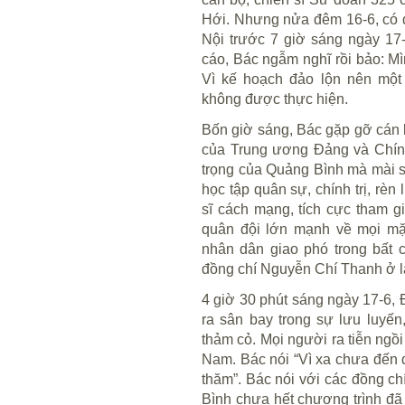
Hới. Nhưng nửa đêm 16-6, có 
Nội trước 7 giờ sáng ngày 17
cáo, Bác ngẫm nghĩ rồi bảo: M
Vì kế hoạch đảo lộn nên một
không được thực hiện.
Bốn giờ sáng, Bác gặp gỡ cán b
của Trung ương Đảng và Chính
trọng của Quảng Bình mà mài s
học tập quân sự, chính trị, rè
sĩ cách mạng, tích cực tham gi
quân đội lớn mạnh về mọi mặ
nhân dân giao phó trong bất 
đồng chí Nguyễn Chí Thanh ở l
4 giờ 30 phút sáng ngày 17-6,
ra sân bay trong sự lưu luyến
thảm cỏ. Mọi người ra tiễn ngồ
Nam. Bác nói “Vì xa chưa đến
thăm”. Bác nói với các đồng chí
Bình chưa hết chương trình đã