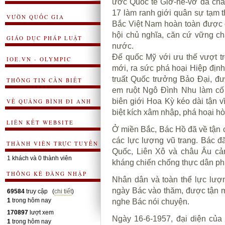
ước Quốc tế Giơ-ne-vơ đã chấm 
17 làm ranh giới quân sự tạm t
VƯỜN QUỐC GIA
Bắc Việt Nam hoàn toàn được 
hội chủ nghĩa, căn cứ vững ch
GIÁO DỤC PHÁP LUẬT
nước.
Đế quốc Mỹ với ưu thế vượt tr
IOE.VN - OLYMPIC
mới, ra sức phá hoại Hiệp định
truất Quốc trưởng Bảo Đại, đ
THÔNG TIN CẦN BIẾT
em ruột Ngô Đình Nhu làm cố 
biên giới Hoa Kỳ kéo dài tận v
VỀ QUẢNG BÌNH ĐI ANH
biệt kích xâm nhập, phá hoại h
LIÊN KẾT WEBSITE
Ở miền Bắc, Bác Hồ đã về tận c
các lực lượng vũ trang. Bác 
THÀNH VIÊN TRỰC TUYẾN
Quốc, Liên Xô và châu Âu cả
1 khách và 0 thành viên
kháng chiến chống thực dân p
THÔNG KÊ ĐĂNG NHẬP
Nhân dân và toàn thể lực lượ
ngày Bác vào thăm, được tận mắ
69584
truy cập (
chi tiết
)
1
trong hôm nay
nghe Bác nói chuyện.
170897
lượt xem
Ngày 16-6-1957, đại diện của
1
trong hôm nay