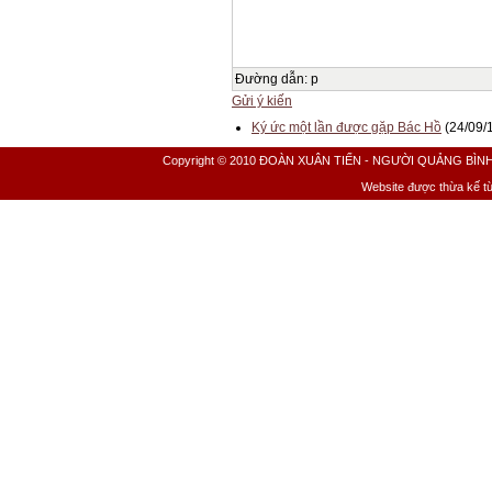
Đường dẫn
:
p
Gửi ý kiến
Ký ức một lần được gặp Bác Hồ
(24/09/
Copyright © 2010 ĐOÀN XUÂN TIẾN - NGƯỜI QUẢNG BÌNH All 
Website được thừa kế t