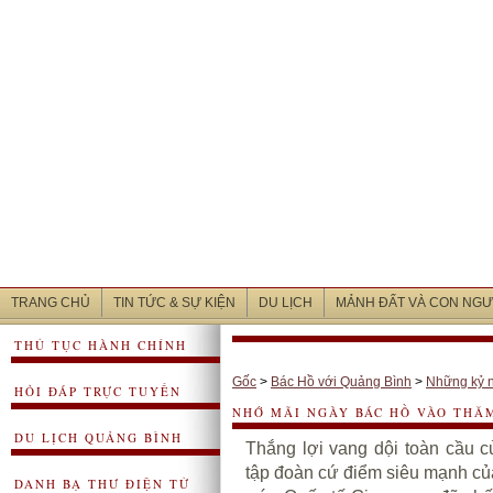
TRANG CHỦ
TIN TỨC & SỰ KIỆN
DU LỊCH
MẢNH ĐẤT VÀ CON NGƯ
THỦ TỤC HÀNH CHÍNH
Gốc
>
Bác Hồ với Quảng Bình
>
Những kỷ 
HỎI ĐÁP TRỰC TUYẾN
NHỚ MÃI NGÀY BÁC HỒ VÀO THĂ
DU LỊCH QUẢNG BÌNH
Thắng lợi vang dội toàn cầu 
tập đoàn cứ điểm siêu mạnh củ
DANH BẠ THƯ ĐIỆN TỬ