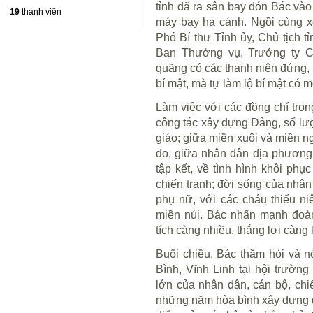
tỉnh đã ra sân bay đón Bác và
19
thành viên
máy bay hạ cánh. Ngồi cùng x
Phó Bí thư Tỉnh ủy, Chủ tịch 
Ban Thường vụ, Trưởng ty C
quãng có các thanh niên đứng,
bí mật, mà tự làm lộ bí mật có 
Làm việc với các đồng chí tron
công tác xây dựng Đảng, số lượ
giáo; giữa miền xuôi và miền n
do, giữa nhân dân địa phương
tập kết, về tình hình khôi phụ
chiến tranh; đời sống của nhân
phụ nữ, với các cháu thiếu ni
miền núi. Bác nhấn mạnh đoàn
tích càng nhiều, thắng lợi càng 
Buổi chiều, Bác thăm hỏi và n
Bình, Vĩnh Linh tại hội trường
lớn của nhân dân, cán bộ, chi
những năm hòa bình xây dựng 