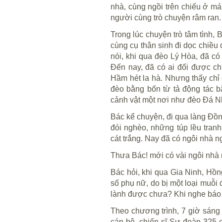
nhà, cùng ngồi trên chiếu ở má
người cùng trò chuyện râm ran.
Trong lúc chuyện trò tâm tình, 
cùng cụ thân sinh đi dọc chiều
nói, khi qua đèo Lý Hòa, đã có
Đến nay, đã có ai đối được c
Hầm hét la hà. Nhưng thấy chỉ 
đèo bằng bốn từ tả động tác b
cảnh vật một nơi như đèo Đá N
Bác kể chuyện, đi qua làng Đồ
đói nghèo, những túp lều tra
cát trắng. Nay đã có ngôi nhà 
Thưa Bác! mới có vài ngôi nhà 
Bác hỏi, khi qua Gia Ninh, Hồ
số phụ nữ, do bị một loại muỗi
lành được chưa? Khi nghe báo c
Theo chương trình, 7 giờ sáng 
cán bộ, chiến sĩ Sư đoàn 325 