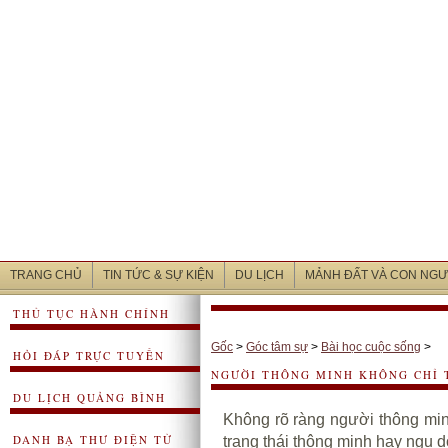
TRANG CHỦ
TIN TỨC & SỰ KIỆN
DU LỊCH
MẢNH ĐẤT VÀ CON NGƯ
THỦ TỤC HÀNH CHÍNH
Gốc
>
Góc tâm sự
>
Bài học cuộc sống
>
HỎI ĐÁP TRỰC TUYẾN
NGƯỜI THÔNG MINH KHÔNG CHỈ 
DU LỊCH QUẢNG BÌNH
Không rõ ràng người thông min
DANH BẠ THƯ ĐIỆN TỬ
trạng thái thông minh hay ngu d