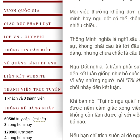
VƯỜN QUỐC GIA
Mọi việc thường không đơn g
minh
hay ngu dốt có thể khô
GIÁO DỤC PHÁP LUẬT
nhiều chiều.
IOE.VN - OLYMPIC
Thông Minh nghĩa là nghĩ sâu
sự, không phải câu trả lời đầu 
THÔNG TIN CẦN BIẾT
dàng, nhưng chưa chắc là câu t
VỀ QUẢNG BÌNH ĐI ANH
Ngu Dốt nghĩa là tránh phải s
đến kết luận giống như bỏ cuộc 
LIÊN KẾT WEBSITE
Vì vậy những người nói
“Tôi k
chối nhảy đến kết luận.
THÀNH VIÊN TRỰC TUYẾN
1 khách và 0 thành viên
Khi bạn nói “Tụi nó ngu quá!” 
được nếm cảm giác xong việc 
THÔNG KÊ ĐĂNG NHẬP
không còn làm được gì với việ
69586
truy cập (
chi tiết
)
bó não.
3
trong hôm nay
170900
lượt xem
Nếu bạn chỉ trích suôn ai đó ng
4
trong hôm nay