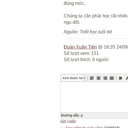
đúng mức.
Chúng ta cần phải học rất nhiề
ngu dốt.
Nguồn: Triết học tuổi trẻ
Đoàn Xuân Tiến
@ 18:35 24/09
Số lượt xem: 151
Số lượt thích: 0 người
Kích thước font
Đường dẫn
:
p
Gửi ý kiến
Gieo niềm tin cuộc sống
(24/09/18)