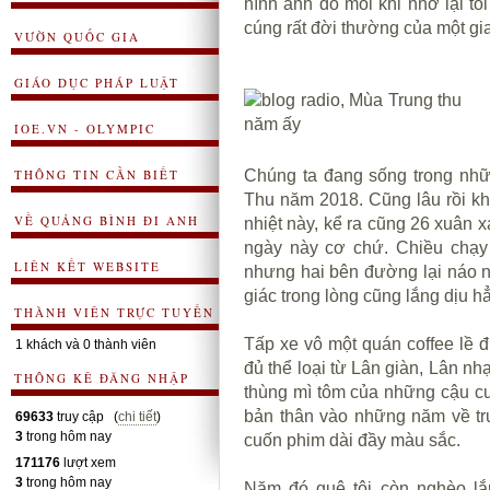
hình ảnh đó mỗi khi nhớ lại t
cúng rất đời thường của một gi
VƯỜN QUỐC GIA
GIÁO DỤC PHÁP LUẬT
IOE.VN - OLYMPIC
THÔNG TIN CẦN BIẾT
Chúng ta đang sống trong nhữ
Thu năm 2018. Cũng lâu rồi khô
VỀ QUẢNG BÌNH ĐI ANH
nhiệt này, kể ra cũng 26 xuân
ngày này cơ chứ. Chiều chạy
LIÊN KẾT WEBSITE
nhưng hai bên đường lại náo n
giác trong lòng cũng lắng dịu hẳ
THÀNH VIÊN TRỰC TUYẾN
Tấp xe vô một quán coffee lề 
1 khách và 0 thành viên
đủ thể loại từ Lân giàn, Lân nh
THÔNG KÊ ĐĂNG NHẬP
thùng mì tôm của những cậu cu 
bản thân vào những năm về tr
69633
truy cập (
chi tiết
)
3
trong hôm nay
cuốn phim dài đầy màu sắc.
171176
lượt xem
3
trong hôm nay
Năm đó quê tôi còn nghèo l