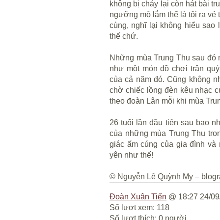
không bị cháy lại còn hát bài t
ngưỡng mộ lắm thế là tôi ra vẻ 
cùng, nghĩ lại không hiểu sao 
thế chứ.
Những mùa Trung Thu sau đó m
như một món đồ chơi trân quý
của cả năm đó. Cũng không nh
chờ chiếc lồng đèn kêu nhạc c
theo đoàn Lân mỗi khi mùa Tru
26 tuổi lần đầu tiên sau bao n
của những mùa Trung Thu tron
giác ấm cúng của gia đình và 
yên như thế!
© Nguyễn Lê Quỳnh My – blogr
Đoàn Xuân Tiến
@ 18:27 24/09
Số lượt xem: 118
Số lượt thích: 0 người