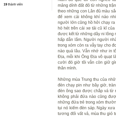
19
thành viên
mảng dính đất đỏ từ những trậ
theo những con Lân đủ màu sắc 
để xem cái không khí náo nhi
người lớn cũng hồ hởi chạy ra 
hò hét trên cái xe tải cũ kĩ 
được kết từ những dây ni lông nh
hấp dẫn lắm. Người người nhà
trong xóm còn ra vẫy tay cho 
nào quá lâu. Vẫn nhớ như in t
Địa, mỗi khi Ông Địa vô quạt là
cười đó giờ tôi vẫn còn giữ g
thân mình.
Những mùa Trung thu của nhữn
đèn chạy pin như bây giờ, trà
đèn ông sao được chắp vá từ 
không phải đứa nào cũng được
những đứa trẻ trong xóm thường
tụi nó kiếm đèn sáp. Ngày xưa
tương đối vất vả, mùa thu gió 