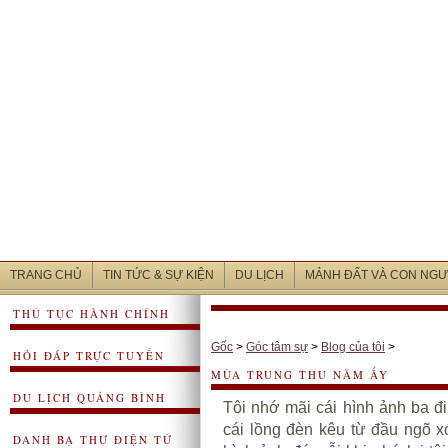
TRANG CHỦ
TIN TỨC & SỰ KIỆN
DU LỊCH
MẢNH ĐẤT VÀ CON NGƯ
THỦ TỤC HÀNH CHÍNH
Gốc
>
Góc tâm sự
>
Blog của tôi
>
HỎI ĐÁP TRỰC TUYẾN
MÙA TRUNG THU NĂM ẤY
DU LỊCH QUẢNG BÌNH
Tôi nhớ mãi cái hình ảnh ba đi 
cái lồng đèn kêu từ đầu ngõ x
DANH BẠ THƯ ĐIỆN TỬ