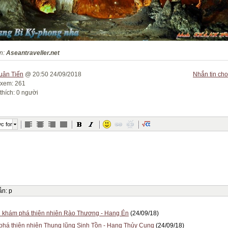
n:
Aseantraveller.net
uân Tiến
@ 20:50 24/09/2018
Nhắn tin cho
 xem: 261
thích: 0 người
c font
ẫn
:
p
h khám phá thiên nhiên Rào Thương - Hang Én
(24/09/18)
há thiên nhiên Thung lũng Sinh Tồn - Hang Thủy Cung
(24/09/18)