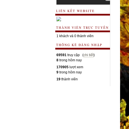
LIÊN KẾT WEBSITE
THÀNH VIÊN TRỰC TUYẾN
1 khách và 0 thành viên
THÔNG KÊ ĐĂNG NHẬP
69591
truy cập (
chi tiết
)
8
trong hôm nay
170905
lượt xem
9
trong hôm nay
19
thành viên