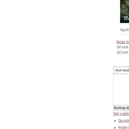
Nguồ
Đoàn X
Số lượt
Số lượt 
Kích thướ
Đường d
Gửi ý kiến
Du lịc
Khám p