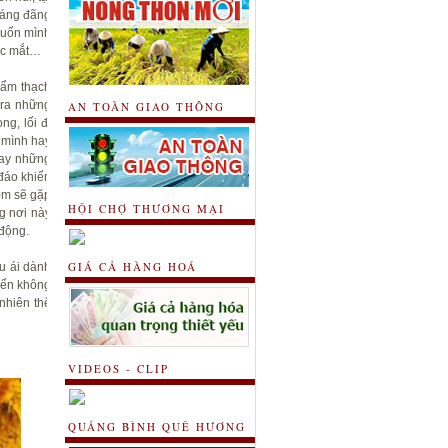
oáng đãng
 uốn mình
ước mắt…
cẩm thạch
 ra những
AN TOÀN GIAO THÔNG
g, lối đi
 mình hay
hay những
đáo khiến
0m sẽ gặp
HỘI CHỢ THƯƠNG MẠI
g nơi này
 động.
GIÁ CẢ HÀNG HOÁ
u ái dành
đến không
nhiên thế
VIDEOS - CLIP
QUẢNG BÌNH QUÊ HƯƠNG