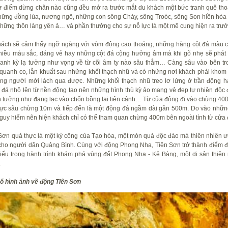
ứ điểm dừng chân nào cũng đều mở ra trước mắt du khách một bức tranh quê th
hững đồng lúa, nương ngô, những con sông Chày, sông Troóc, sông Son hiền hòa
hững thôn làng yên ả… và phần thưởng cho sự nỗ lực là một mê cung hiện ra tr
ách sẽ cảm thấy ngỡ ngàng với vòm động cao thoáng, những hàng cột đá màu 
hiều màu sắc, dáng vẻ hay những cột đá cộng hưởng âm mà khi gõ nhẹ sẽ phát
anh kỳ lạ tưởng như vọng về từ cõi âm ty nào sâu thẳm… Càng sâu vào bên tron
quanh co, lẫn khuất sau những khối thạch nhũ và có những nơi khách phải khom
ng người mới lách qua được. Những khối thạch nhũ treo lơ lửng ở trần động 
đá nhô lên từ nền động tạo nên những hình thù kỳ ảo mang vẻ đẹp tự nhiên độc 
 tưởng như đang lạc vào chốn bồng lai tiên cảnh… Từ cửa động đi vào chừng 40
ực sâu chừng 10m và tiếp đến là một động đá ngầm dài gần 500m. Do vào nhữn
guy hiểm nên hiện khách chỉ có thể tham quan chừng 400m bên ngoài tính từ cửa
Sơn quả thực là một kỳ công của Tạo hóa, một món quà độc đáo mà thiên nhiên ư
cho người dân Quảng Bình. Cùng với động Phong Nha, Tiên Sơn trở thành điểm 
hiếu trong hành trình khám phá vùng đất Phong Nha - Kẻ Bàng, một di sản thiên 
…
ố hình ảnh về động Tiên Sơn