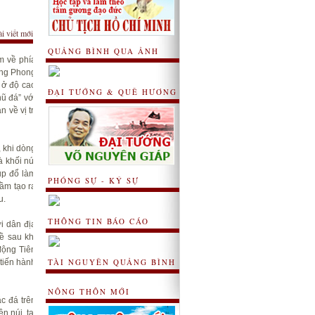
ài viết mới
QUẢNG BÌNH QUA ẢNH
m về phía
ộng Phong
 ở độ cao
ĐẠI TƯỚNG & QUÊ HƯƠNG
ũ đá” với
về vị trí
 khi dòng
 khối núi
ụp đổ làm
PHÓNG SỰ - KÝ SỰ
ầm tạo ra
u.
THÔNG TIN BÁO CÁO
i dân địa
ề sau khi
động Tiên
TÀI NGUYÊN QUẢNG BÌNH
tiến hành
NÔNG THÔN MỚI
c đá trên
 núi, tại