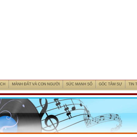
ỊCH
MẢNH ĐẤT VÀ CON NGƯỜI
SỨC MẠNH SỐ
GÓC TÂM SỰ
TIN