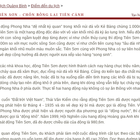
lịch Quảng Bình
>
Điểm đến du lịch
>
IÊN SƠN - CHỐN BỒNG LAI TIÊN CẢNH
Tạo b
động Phong Nha “đệ nhất kỳ quan” trong khối núi đá vôi Kẻ Bàng chừng 1.000
Tiên Sơn là một hang động độc đáo với vô vàn khối nhũ đá kỳ ảo lung linh. Nếu đ
ới con sông ngầm tuyệt đẹp từng được ví như chốn thủy cung thì động Tiên Sơn
00m so với mực nước sông Son cũng được ví như chốn tiên cung hay “lâu đài nh
ngàn khối nhũ muôn màu muôn sắc. Tiên Sơn cùng với Phong Nha có sự liên hoàn 
vẻ đẹp cộng hưởng đã được người xưa xếp vào hàng “song sinh”.
các nhà khoa học, động Tiên Sơn được hình thành cách nay hàng chục triệu năm,
chảy qua đã xâm thực, đục rỗng núi đá vôi Kẻ Bàng. Cũng do kiến tạo địa chất mà
oặc đã được nâng lên, hoặc đã bị hạ xuống dẫn đến tình trạng các khối đá bị s
dòng chảy tạo nên động khô ở phía trên, đang khi dòng sông vẫn tiếp tục chảy ng
Phong Nha ở phía dưới. Thực tế hai hang động này không có sự ăn thông với nha
 cuốn “Đất trời Việt Nam”, Thái Văn Kiểm cho rằng động Tiên Sơn đã được ngườ
g phát hiện từ tháng 4 - 1935 và do vẻ đẹp kỳ bí mà được gọi là động Tiên. V
Phong Nha được phát hiện và được người địa phương gọi là “động nước”, thì 
được gọi là “động khô”. Năm 1999, Hội Nghiên cứu hang động Hoàng gia Anh khi 
sát động Tiên Sơn, đã đo được chiều dài của động là 980,6m.
quan động Tiên Sơn, du khách phải làm một cuộc đăng trình cật lực theo các bậ
ường quanh co uốn lượn để lên được cửa hang ở độ cao 200m. Dọc theo đường lên