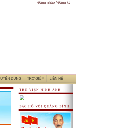
Đăng nhập / Đăng ký
 TUYỂN DỤNG
TRỢ GIÚP
LIÊN HỆ
THƯ VIỆN HÌNH ẢNH
BÁC HỒ VỚI QUẢNG BÌNH