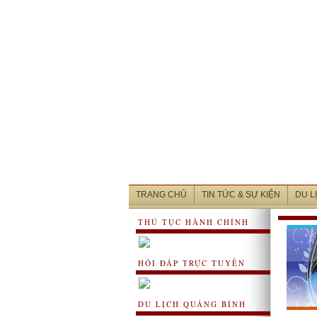
TRANG CHỦ
TIN TỨC & SỰ KIỆN
DU L
THỦ TỤC HÀNH CHÍNH
HỎI ĐÁP TRỰC TUYẾN
DU LỊCH QUẢNG BÌNH