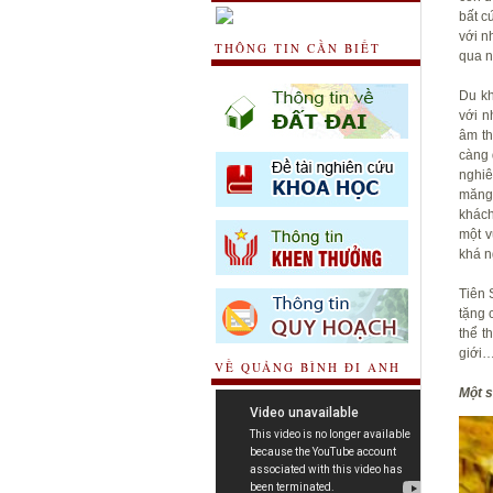
bất c
với n
THÔNG TIN CẦN BIẾT
qua n
Du kh
với n
âm th
càng 
nghiê
măng 
khách
một v
khá n
Tiên 
tặng 
thể t
giới
VỀ QUẢNG BÌNH ĐI ANH
Một s