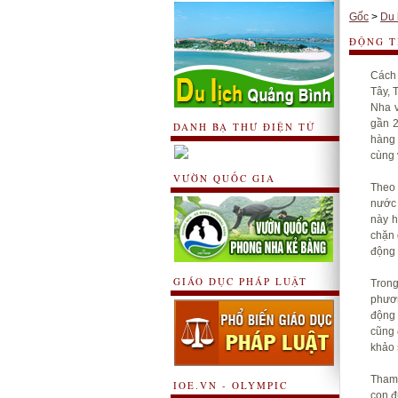
Gốc
>
Du 
ĐỘNG T
Cách 
Tây, 
Nha v
gần 2
DANH BẠ THƯ ĐIỆN TỬ
hàng 
cùng 
VƯỜN QUỐC GIA
Theo 
nước 
này h
chặn 
động 
GIÁO DỤC PHÁP LUẬT
Trong
phươn
động 
cũng 
khảo 
Tham 
IOE.VN - OLYMPIC
con đ