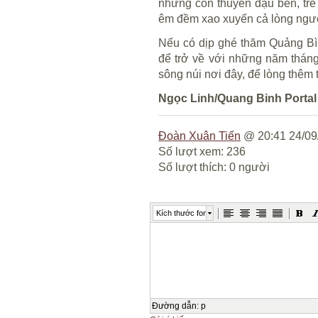
những con thuyền đậu bến, trẻ
êm đềm xao xuyến cả lòng ngư
Nếu có dịp ghé thăm Quảng Bì
để trở về với những năm thán
sông núi nơi đây, để lòng thêm
Ngọc Linh/
Quang Binh Portal
Đoàn Xuân Tiến
@ 20:41 24/09
Số lượt xem: 236
Số lượt thích: 0 người
Kích thước font
Đường dẫn
:
p