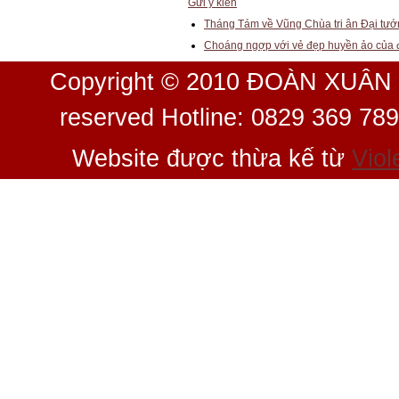
Gửi ý kiến
Tháng Tám về Vũng Chùa tri ân Đại tư
Choáng ngợp với vẻ đẹp huyền ảo của
Copyright © 2010 ĐOÀN XUÂN 
reserved Hotline: 0829 369 78
Website được thừa kế từ
Viol