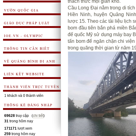
thách thức mọi gian khó.
Cầu Long Đại nằm trong di tích
VƯỜN QUỐC GIA
Hiền Ninh, huyện Quảng Ninh,
lược 15. Theo các tài liệu lịch
GIÁO DỤC PHÁP LUẬT
bom đầu tiên bắn phá miền Bắc
đế quốc Mỹ sử dụng máy bay B5
IOE.VN - OLYMPIC
tấn bom để ngăn chặn chi việ
trong quãng thời gian từ năm 1
THÔNG TIN CẦN BIẾT
VỀ QUẢNG BÌNH ĐI ANH
LIÊN KẾT WEBSITE
THÀNH VIÊN TRỰC TUYẾN
1 khách và 0 thành viên
THÔNG KÊ ĐĂNG NHẬP
69628
truy cập (
chi tiết
)
31
trong hôm nay
171171
lượt xem
259
trong hôm nay