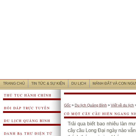
TRANG CHỦ
TIN TỨC & SỰ KIỆN
DU LỊCH
MẢNH ĐẤT VÀ CON NGƯ
THỦ TỤC HÀNH CHÍNH
Gốc
>
Du lịch Quảng Bình
>
Viết về du lịch
HỎI ĐÁP TRỰC TUYẾN
CÓ MỘT CÂY CẦU HIÊN NGANG NH
DU LỊCH QUẢNG BÌNH
Trải qua biết bao nhiêu làn 
cây cầu Long Đại ngày nào vẫn
DANH BẠ THƯ ĐIỆN TỬ