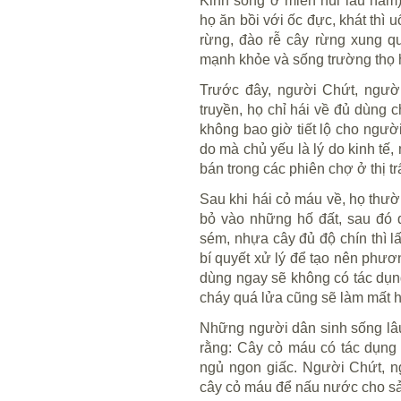
Kinh sống ở miền núi lâu năm) 
họ ăn bồi với ốc đực, khát thì 
rừng, đào rễ cây rừng xung q
mạnh khỏe và sống trường thọ 
Trước đây, người Chứt, ngườ
truyền, họ chỉ hái về đủ dùng 
không bao giờ tiết lộ cho người
do mà chủ yếu là lý do kinh tế
bán trong các phiên chợ ở thị t
Sau khi hái cỏ máu về, họ thườ
bỏ vào những hố đất, sau đó 
sém, nhựa cây đủ độ chín thì l
bí quyết xử lý để tạo nên phươ
dùng ngay sẽ không có tác dụng
cháy quá lửa cũng sẽ làm mất 
Những người dân sinh sống lâ
rằng: Cây cỏ máu có tác dụng 
ngủ ngon giấc. Người Chứt, 
cây cỏ máu để nấu nước cho sả