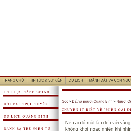
TRANG CHỦ
TIN TỨC & SỰ KIỆN
DU LỊCH
MẢNH ĐẤT VÀ CON NGƯ
THỦ TỤC HÀNH CHÍNH
Gốc
>
Đất và người Quảng Bình
>
Người Q
HỎI ĐÁP TRỰC TUYẾN
CHUYỆN ÍT BIẾT VỀ "MIỀN GÁI Đ
DU LỊCH QUẢNG BÌNH
Nếu ai đó một lần đến với vùn
DANH BẠ THƯ ĐIỆN TỬ
không khỏi ngạc nhiên khi nhì