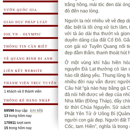
trắng hồng, mái tóc đen dài ó
VƯỜN QUỐC GIA
đỏ đến nao lòng.
Người ta nói nhiều về vẻ đẹp d
GIÁO DỤC PHÁP LUẬT
đặc biệt là lối ứng xử lịch lãm
với tà áo dài tha thướt và gi
IOE.VN - OLYMPIC
duyên dáng của đất Cố Đô. Gắn
con gái xứ Tuyên Quang nổi ti
THÔNG TIN CẦN BIẾT
đẹp đằm thắm, thanh thoát hút 
VỀ QUẢNG BÌNH ĐI ANH
Ở một vùng khí hậu hiền hò
nguyên Đà Lạt thường có làn 
LIÊN KẾT WEBSITE
hào rất đáng yêu. Thung lũng
nhiều đời nay vẫn được người
THÀNH VIÊN TRỰC TUYẾN
Câu hát “gà nào hay bằng gà 
1 khách và 0 thành viên
đã nói hết được vẻ đẹp của nh
THÔNG KÊ ĐĂNG NHẬP
Nha Mân (Đồng Tháp), đây chín
từ thời Chúa Nguyễn. Sử sách
69596
truy cập (
chi tiết
)
Phật Yên Tử ở Uông Bí (Quảng 
13
trong hôm nay
người con gái đẹp. Người đất Tổ
170911
lượt xem
Cốc, tam Hiền”, nghĩa là trong
15
trong hôm nay