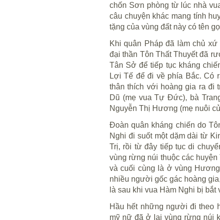
chốn Sơn phòng từ lúc nhà vu
câu chuyện khác mang tính huy
tặng của vùng đất này có tên gọ
Khi quân Pháp đã làm chủ xứ 
đại thần Tôn Thất Thuyết đã rư
Tân Sở để tiếp tục kháng chiế
Lợi Tế để đi về phía Bắc. Có 
thân thích với hoàng gia ra đi
Dũ (mẹ vua Tự Đức), bà Trang
Nguyễn Thị Hương (mẹ nuôi c
Đoàn quân kháng chiến do Tôn
Nghi đi suốt một dặm dài từ 
Trị, rồi từ đây tiếp tục di chu
vùng rừng núi thuộc các huyện
và cuối cùng là ở vùng Hương 
nhiều người gốc gác hoàng gia, t
là sau khi vua Hàm Nghi bị bắt
Hầu hết những người đi theo h
mỹ nữ đã ở lại vùng rừng núi 