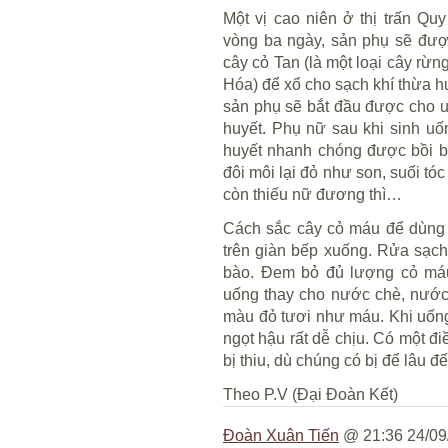
Một vị cao niên ở thị trấn Quy
vòng ba ngày, sản phụ sẽ đượ
cây cỏ Tan (là một loại cây rừ
Hóa) để xổ cho sạch khí thừa h
sản phụ sẽ bắt đầu được cho u
huyết. Phụ nữ sau khi sinh uố
huyết nhanh chóng được bồi bổ
đôi môi lại đỏ như son, suối tó
còn thiếu nữ đương thì…
Cách sắc cây cỏ máu để dùng 
trên giàn bếp xuống. Rửa sạc
bào. Đem bỏ đủ lượng cỏ máu
uống thay cho nước chè, nước
màu đỏ tươi như máu. Khi uống 
ngọt hậu rất dễ chịu. Có một đ
bị thiu, dù chúng có bị để lâu
Theo P.V (Đại Đoàn Kết)
Đoàn Xuân Tiến
@ 21:36 24/09