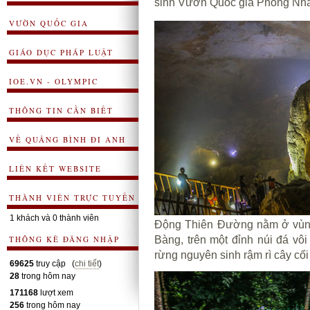
sinh Vườn Quốc gia Phong Nha
VƯỜN QUỐC GIA
GIÁO DỤC PHÁP LUẬT
IOE.VN - OLYMPIC
THÔNG TIN CẦN BIẾT
VỀ QUẢNG BÌNH ĐI ANH
LIÊN KẾT WEBSITE
THÀNH VIÊN TRỰC TUYẾN
1 khách và 0 thành viên
Động Thiên Đường nằm ở vùng
THÔNG KÊ ĐĂNG NHẬP
Bàng, trên một đỉnh núi đá v
rừng nguyên sinh rậm rì cây cố
69625
truy cập (
chi tiết
)
28
trong hôm nay
171168
lượt xem
256
trong hôm nay