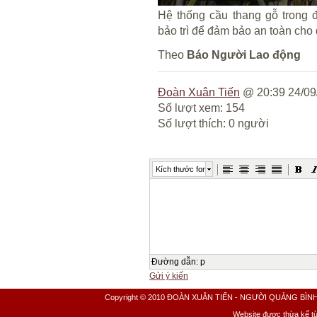
Hệ thống cầu thang gỗ trong 
bảo trì để đảm bảo an toàn cho
Theo
Báo Người Lao động
Đoàn Xuân Tiến
@ 20:39 24/09
Số lượt xem: 154
Số lượt thích: 0 người
Kích thước font
Đường dẫn
:
p
Gửi ý kiến
Copyright © 2010 ĐOÀN XUÂN TIẾN - NGƯỜI QUẢNG BÌNH All 
Website được thừa kế t