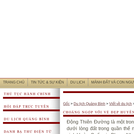
TRANG CHỦ
TIN TỨC & SỰ KIỆN
DU LỊCH
MẢNH ĐẤT VÀ CON NGƯ
THỦ TỤC HÀNH CHÍNH
Gốc
>
Du lịch Quảng Bình
>
Viết về du lịch
HỎI ĐÁP TRỰC TUYẾN
CHOÁNG NGỢP VỚI VẺ ĐẸP HUYỀ
DU LỊCH QUẢNG BÌNH
Động Thiên Đường là một tro
dưới lòng đất trong quần thể 
DANH BẠ THƯ ĐIỆN TỬ