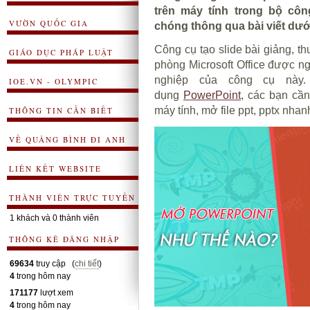
trên máy tính trong bộ côn
VƯỜN QUỐC GIA
chóng thông qua bài viết dướ
Công cụ tạo slide bài giảng, t
GIÁO DỤC PHÁP LUẬT
phòng Microsoft Office được ng
nghiệp của công cụ này.
IOE.VN - OLYMPIC
dụng
PowerPoint
, các bạn cầ
máy tính, mở file ppt, pptx nha
THÔNG TIN CẦN BIẾT
VỀ QUẢNG BÌNH ĐI ANH
LIÊN KẾT WEBSITE
THÀNH VIÊN TRỰC TUYẾN
1 khách và 0 thành viên
THÔNG KÊ ĐĂNG NHẬP
69634
truy cập (
chi tiết
)
4
trong hôm nay
171177
lượt xem
4
trong hôm nay