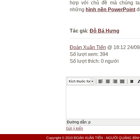
hợp với chủ đề mà chúng ta 
những
hình nền PowerPoint
đẹ
Tác giả:
Đỗ Bá Hưng
Đoàn Xuân Tiến
@ 18:12 24/09
Số lượt xem: 394
Số lượt thích: 0 người
Kích thước font
Đường dẫn
:
p
Gửi ý kiến
Copyright © 2010 ĐOÀN XUÂN TIẾN - NGƯỜI QUẢNG BÌNH All 