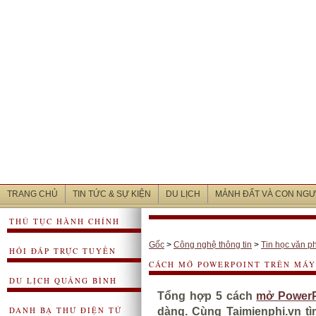
TRANG CHỦ
TIN TỨC & SỰ KIỆN
DU LỊCH
MẢNH ĐẤT VÀ CON NGƯ
THỦ TỤC HÀNH CHÍNH
Gốc
>
Công nghệ thông tin
>
Tin học văn p
HỎI ĐÁP TRỰC TUYẾN
CÁCH MỞ POWERPOINT TRÊN MÁY 
DU LỊCH QUẢNG BÌNH
Tổng hợp 5 cách
mở PowerP
DANH BẠ THƯ ĐIỆN TỬ
dàng. Cùng Taimienphi.vn t