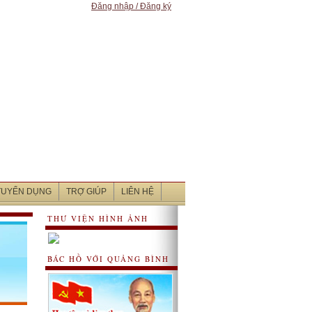
Đăng nhập / Đăng ký
 TUYỂN DỤNG
TRỢ GIÚP
LIÊN HỆ
THƯ VIỆN HÌNH ẢNH
BÁC HỒ VỚI QUẢNG BÌNH