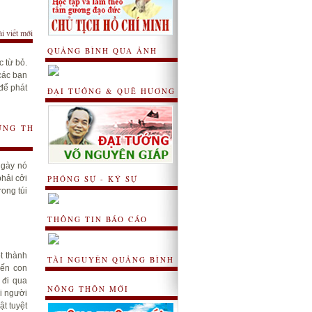
ài viết mới
QUẢNG BÌNH QUA ẢNH
 từ bỏ.
các bạn
để phát
ĐẠI TƯỚNG & QUÊ HƯƠNG
ỮNG THỨ
ngày nó
phải cởi
PHÓNG SỰ - KÝ SỰ
rong túi
THÔNG TIN BÁO CÁO
t thành
TÀI NGUYÊN QUẢNG BÌNH
đến con
 đi qua
NÔNG THÔN MỚI
ai người
ật tuyệt