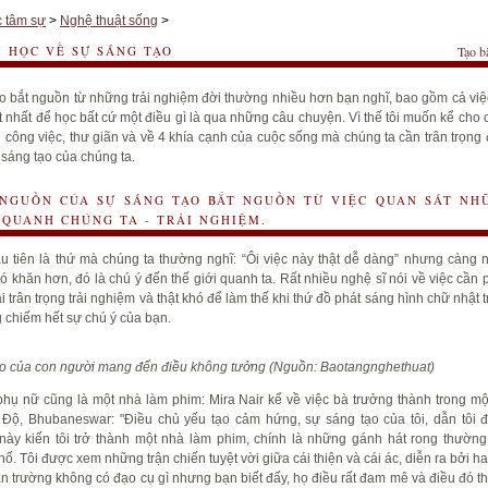
 tâm sự
>
Nghệ thuật sống
>
I HỌC VỀ SỰ SÁNG TẠO
Tạo b
ạo
bắt nguồn từ những trải nghiệm đời thường nhiều hơn bạn nghĩ, bao gồm cả việc
t nhất để học bất cứ một điều gì là qua những câu chuyện. Vì thế tôi muốn kể cho 
 công việc, thư giãn và về 4 khía cạnh của cuộc sống mà chúng ta cần trân trọng 
ự sáng tạo của chúng ta.
 NGUỒN CỦA SỰ SÁNG TẠO BẮT NGUỒN TỪ VIỆC QUAN SÁT NH
QUANH CHÚNG TA - TRẢI NGHIỆM.
u tiên là thứ mà chúng ta thường nghĩ: “Ôi việc này thật dễ dàng” nhưng càng 
ó khăn hơn, đó là chú ý đến thế giới quanh ta. Rất nhiều nghệ sĩ nói về việc cần 
 trân trọng trải nghiệm và thật khó để làm thế khi thứ đồ phát sáng hình chữ nhật t
 chiếm hết sự chú ý của bạn.
o của con người mang đến điều không tưởng (Nguồn: Baotangnghethuat)
hụ nữ cũng là một nhà làm phim: Mira Nair kể về việc bà trưởng thành trong mộ
 Độ, Bhubaneswar: "Điều chủ yếu tạo cảm hứng,
sự sáng tạo
của tôi, dẫn tôi 
ày kiến tôi trở thành một nhà làm phim, chính là những gánh hát rong thường
hố. Tôi được xem những trận chiến tuyệt vời giữa cái thiện và cái ác, diễn ra bởi h
ân trường không có đạo cụ gì nhưng bạn biết đấy, họ điều rất đam mê và điều đó th