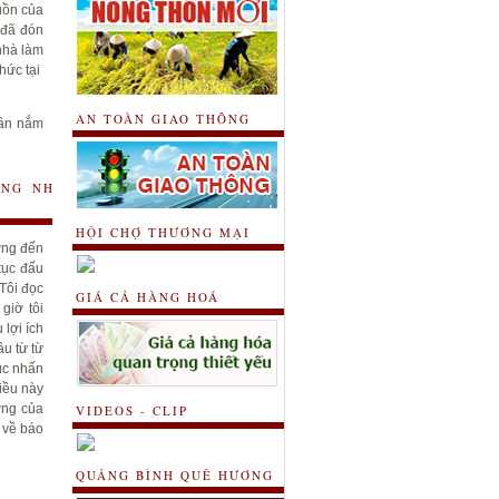
uồn của
 đã đón
 nhà làm
hức tại
AN TOÀN GIAO THÔNG
cần nắm
ỪNG NHƯ
HỘI CHỢ THƯƠNG MẠI
ng đến
tục đấu
Tôi đọc
GIÁ CẢ HÀNG HOÁ
giờ tôi
lợi ích
ầu từ từ
úc nhấn
iều này
ởng
của
VIDEOS - CLIP
t về báo
QUẢNG BÌNH QUÊ HƯƠNG