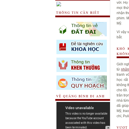
vời. Họ
mọi thứ
THÔNG TIN CẦN BIẾT
nhận th
phim. M
Mỹ.
Vì vậy 
bắt.
KHÓ 
KHÔN
Giới ng
từ
nhữn
tranh v
học rất
không t
cho tôi
trân tr
VỀ QUẢNG BÌNH ĐI ANH
nhá từn
đã giúp
Mỹ
,
tra
chí, Pu
VƯỢT 