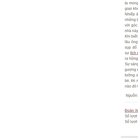
ta mong
gian kh
Nhiếp ả
những b
với góc
nhà này
Khi biế
lâu ông
sụp đổ 
sự
tích
ra hững
Sự sáng
gượng é
tưởng s
bè, tới
nào đó t
Nguồn
Đoàn X
Số lượt
Số lượt 