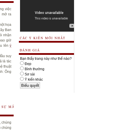
ng việc
ọ mở ra
 một họa
Tây Ban
ôi nhận
CÁC Ý KIẾN MỚI NHẤT
bao giờ
ầu lên
ý
ĐÁNH GIÁ
đầu suy
Bạn thấy trang này như thế nào?
 là tác
Đẹp
ệ thuật
Bình thường
nh: Ông
Sơ sài
Ý kiến khác
 SỰ MẤT
, chúng
u chúng