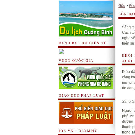
Gốc
>
Góc
BỐN BÀ
Sáng t
Cách tố
nghe về
DANH BẠ THƯ ĐIỆN TỬ
triển s
KHỞI
VƯỜN QUỐC GIA
XUNG 
Điều đầ
càng kh
mở, phải
áo đang
GIÁO DỤC PHÁP LUẬT
Sáng tạ
Người p
phố Ấn
đường n
thành p
IOE.VN - OLYMPIC
trong s