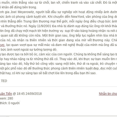
 muốn, nhìn thẳng vào sự từ chối, tan vỡ, chiến tranh và vào cái chết. Đó là mộ
ó khăn để đứng bên trong.
nh gia Joel Meyerowitz, người bắt đầu sự nghiệp với hoạt động nhiếp ảnh đườ
ức ảnh có phong cảnh tuyệt vời. Khi chuyển đến NewYord, văn phòng của ông đ
 nhìn thẳng đến Trung tâm thương mại thế giới, mỗi ngày ông điều chụp bức ảnh
 và thưởng thức nó. Ngày 11/9/2001 tòa nhà bị đánh xụp đúng lúc ông rời khỏi thà
t tin ông đã chạy một mạch tới hiện trường vụ sụp lỡ vào bàng hoàng nhận ra nét 
 quan sát đã không còn nữa. Một thời gian sau, ông tiếp tục ngắm nhìn tòa nhà t
của nó, và nhận ra thiên nhiên và thời gian đang xóa mờ vết thương này. Ch
 cực
, lạc quan vượt qua sự mất mác và đam mê nghệ thuật của mình mà ông đã s
 bức ảnh vượt ngoài sự tưởng tượng đó.
 tạo được tạo ra bởi bộ óc, cảm xúc của con người. Chúng ta không thể sáng tạo 
p hay nhào nặng ra từ những thứ đã có. Thay vào đó, khi thực sự bạn muốn tìm 
áng tạo
nào đó, hãy thử bỏ công việc sang một bên, thử đi ra ngoài, trò chuyện 
 một góc phố nào đó để thưởng thức phong cảnh thiên nhiên tuyệt đẹp, đọc một cu
hật hay, có khi sự sáng tạo sẽ bất chợt lóe lên trong đầu bạn thì sao.
: TED
uân Tiến
@ 18:45 24/09/2018
Nhắn tin cho
 xem: 280
thích: 0 người