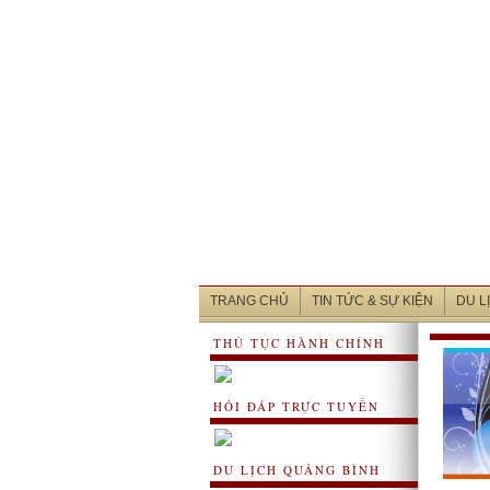
TRANG CHỦ
TIN TỨC & SỰ KIỆN
DU L
THỦ TỤC HÀNH CHÍNH
HỎI ĐÁP TRỰC TUYẾN
DU LỊCH QUẢNG BÌNH