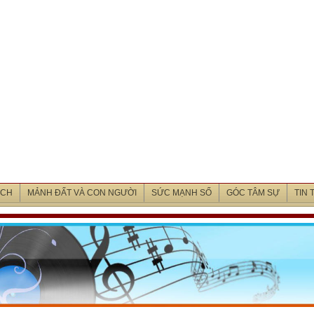
ỊCH
MẢNH ĐẤT VÀ CON NGƯỜI
SỨC MẠNH SỐ
GÓC TÂM SỰ
TIN