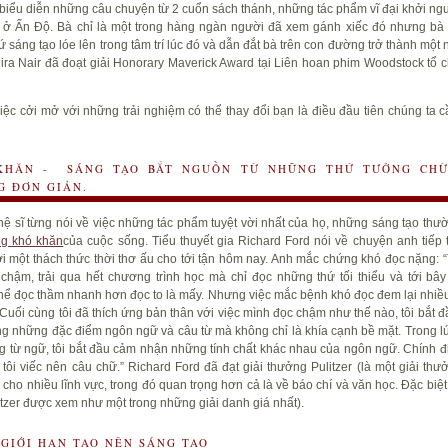
 biểu diễn những câu chuyện từ 2 cuổn sách thánh, những tác phẩm vĩ đại khởi ng
 ở Ấn Độ. Bà chỉ là một trong hàng ngàn người đã xem gánh xiếc đó nhưng bà
ứ sáng tạo
lóe lên trong tâm trí lúc đó và dẫn đắt bà trên con đường trở thành một
ira Nair đã đoạt giải
Honorary Maverick Award tại Liên hoan phim Woodstock tổ c
việc cởi mở với những trải nghiệm có thể thay đổi bạn là điều đầu tiên chúng ta 
KHĂN - SÁNG TẠO BẮT NGUỒN TỪ NHỮNG THỨ TƯỞNG CH
G ĐƠN GIẢN.
hệ sĩ từng nói về việc những tác phẩm tuyệt vời nhất của họ, những
sáng tạo
thườ
g khó khăn
của cuộc sống. Tiểu thuyết gia Richard Ford nói về chuyện anh tiếp 
ới một thách thức thời thơ ấu cho tới tận hôm nay. Anh mắc chứng khó đọc nặng: “
 chậm, trải qua hết chương trình học mà chỉ đọc những thứ tối thiểu và tới bây 
hể đọc thầm nhanh hơn đọc to là mấy. Nhưng việc mắc bệnh khó đọc đem lại nhiều 
. Cuối cùng tôi đã thích ứng bản thân với việc mình đọc chậm như thế nào, tôi bắt đ
ọng những đặc điểm ngôn ngữ và câu từ mà không chỉ là khía cạnh bề mặt. Trong l
g từ ngữ, tôi bắt đầu cảm nhận những tính chất khác nhau của ngôn ngữ. Chính đ
 tôi viếc nên câu chữ.” Richard Ford đã đạt giải thưởng Pulitzer (
là mộ
t
giải
thư
o cho nhiều lĩnh vực,
trong đó quan trọng hơn cả
là
về báo chí
và văn học
. Đặc biệ
litzer được xem như một trong những giải danh giá nhấ
t
).
GIỚI HẠN TẠO NÊN SÁNG TẠO