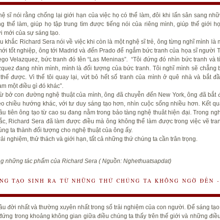
ệ sĩ nói rằng chống lại giới hạn của việc họ có thể làm, đôi khi lấn sân sang nhữ
g thể làm, giúp họ tập trung tìm được tiếng nói của riêng mình, giúp thế giới h
ời mới của
sự sáng tạo
.
u khắc Richard Sera nói về việc khi còn là một nghệ sĩ trẻ, ông từng nghĩ mình là
 mới tốt nghiệp, ông tới Madrid và đến Prado để ngắm bức tranh của họa sĩ người 
go Velazquez, bức tranh đó tên “Las Meninas”. “Tôi đứng đó nhìn bức tranh và t
zquez đang nhìn mình, mình là đối tượng của bức tranh. Tôi nghĩ mình sẽ chẳng 
thế được. Vì thế tôi quay lại, vứt bỏ hết số tranh của mình ở quê nhà và bắt đ
àm một điều gì đó khác”.
ừ bở con đường nghệ thuật của mình, ông đã chuyễn đến New York, ông đã bắt 
eo chiều hướng khác, với
tư duy sáng tạo
hơn, nhìn cuộc sống nhiều hơn. Kết quả
u tiên ông tạo từ cao su đang nằm trong bảo tàng nghệ thuât hiện đại. Trong ngh
ắc, Richard Sera đã làm được điều mà ông không thể làm được trong việc vẽ tra
úng ta thành đối tượng cho nghệ thuật của ông ấy.
rải nghiệm, thử thách và giới hạn, tất cả những thứ chúng ta cần trân trọng.
ng những tác phẩm của
Richard Sera ( Nguồn: Nghethuatsapdat)
NG TẠO SINH RA TỪ NHỮNG THỨ CHÚNG TA KHÔNG NGỜ ĐẾN -
lâu đời nhất và thường xuyên nhất trong số trải nghiệm của con người. Để
sáng tạo
 đứng trong khoảng không gian giữa điều chúng ta thấy trên thế giới và những điề