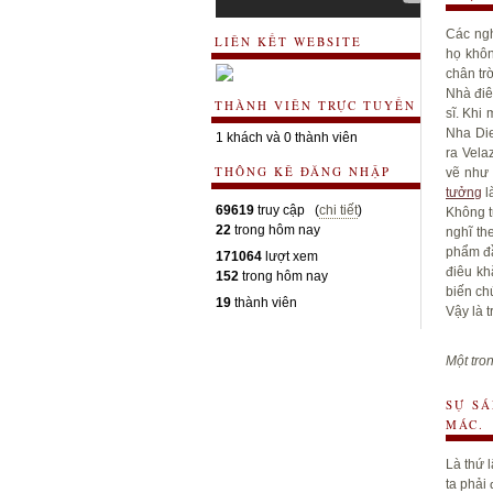
Các ngh
LIÊN KẾT WEBSITE
họ khôn
chân tr
Nhà điê
THÀNH VIÊN TRỰC TUYẾN
sĩ. Khi
Nha Die
1 khách và 0 thành viên
ra Vela
THÔNG KÊ ĐĂNG NHẬP
vẽ như 
tưởng
l
69619
truy cập (
chi tiết
)
Không t
22
trong hôm nay
nghĩ th
phẩm đầ
171064
lượt xem
điêu kh
152
trong hôm nay
biến ch
19
thành viên
Vậy là t
Một tro
SỰ SÁ
MÁC.
Là thứ 
ta phải