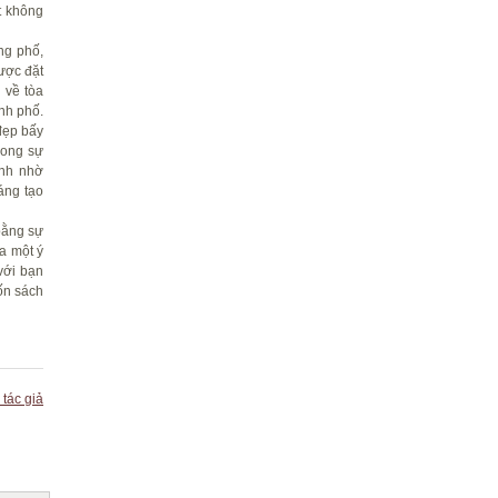
t không
ng phố,
ược đặt
 về tòa
nh phố.
đẹp bấy
rong sự
ính nhờ
áng tạo
bằng sự
ra một
ý
với bạn
ốn sách
 tác giả