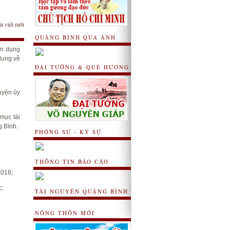
ài viết mới
QUẢNG BÌNH QUA ẢNH
ển dụng
dung về
ĐẠI TƯỚNG & QUÊ HƯƠNG
Huyện ủy
mục tài
g Bình.
PHÓNG SỰ - KÝ SỰ
THÔNG TIN BÁO CÁO
2018;
c;
TÀI NGUYÊN QUẢNG BÌNH
NÔNG THÔN MỚI