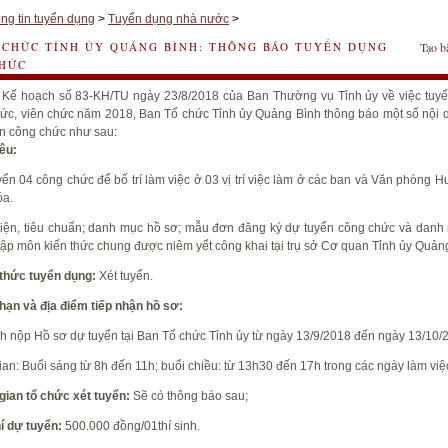
ng tin tuyển dụng
>
Tuyển dụng nhà nước
>
 CHỨC TỈNH ỦY QUẢNG BÌNH: THÔNG BÁO TUYỂN DỤNG
Tạo b
HỨC
Kế hoạch số 83-KH/TU ngày 23/8/2018 của Ban Thường vụ Tỉnh ủy về việc tuy
ức, viên chức năm 2018, Ban Tổ chức Tỉnh ủy Quảng Bình thông báo một số nội 
ển công chức như sau:
iêu:
uyển 04 công chức để bố trí làm việc ở 03 vị trí việc làm ở các ban và Văn phòng 
óa.
kiện, tiêu chuẩn; danh mục hồ sơ; mẫu đơn đăng ký dự tuyển công chức và danh 
 tập môn kiến thức chung được niêm yết công khai tại trụ sở Cơ quan Tỉnh ủy Quản
 thức tuyển dụng:
Xét tuyển.
 hạn và địa điểm tiếp nhận hồ sơ:
inh nộp Hồ sơ dự tuyển tại Ban Tổ chức Tỉnh ủy từ ngày 13/9/2018 đến ngày 13/10/
gian: Buổi sáng từ 8h đến 11h; buổi chiều: từ 13h30 đến 17h trong các ngày làm việ
 gian tổ chức xét tuyển:
Sẽ có thông báo sau;
í dự tuyển:
500.000 đồng/01thí sinh.