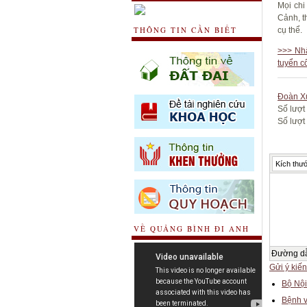
Mọi chi
Cảnh, t
THÔNG TIN CẦN BIẾT
cụ thể.
>>> Nhấ
tuyển c
Đoàn X
Số lượt
Số lượt 
Kích thướ
VỀ QUẢNG BÌNH ĐI ANH
Đường d
Gửi ý kiến
Bộ Nội
Bệnh v