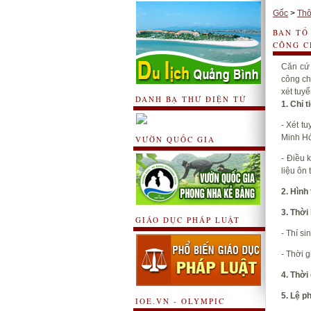
Gốc
>
Thô
BAN TỔ
CÔNG C
Căn cứ 
công ch
xét tuy
DANH BẠ THƯ ĐIỆN TỬ
1. Chỉ t
- Xét t
Minh H
VƯỜN QUỐC GIA
- Điều 
liệu ôn
2. Hình
3. Thời
GIÁO DỤC PHÁP LUẬT
- Thí s
- Thời 
4. Thời
5. Lệ ph
IOE.VN - OLYMPIC