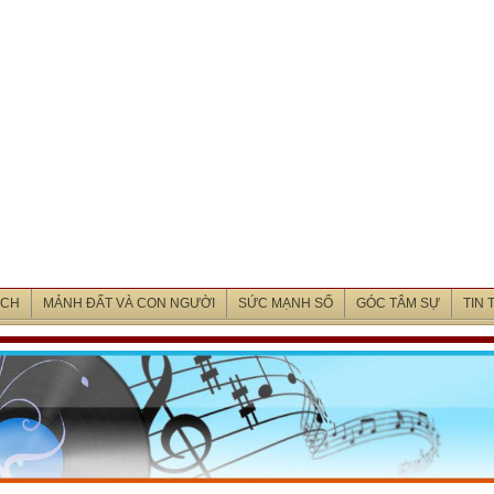
ỊCH
MẢNH ĐẤT VÀ CON NGƯỜI
SỨC MẠNH SỐ
GÓC TÂM SỰ
TIN