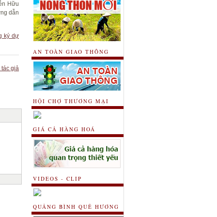
yễn Hữu
ớng dẫn
g ký dự
AN TOÀN GIAO THÔNG
 tác giả
HỘI CHỢ THƯƠNG MẠI
GIÁ CẢ HÀNG HOÁ
VIDEOS - CLIP
QUẢNG BÌNH QUÊ HƯƠNG