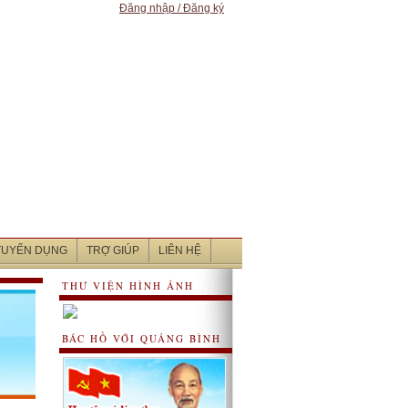
Đăng nhập / Đăng ký
 TUYỂN DỤNG
TRỢ GIÚP
LIÊN HỆ
THƯ VIỆN HÌNH ẢNH
BÁC HỒ VỚI QUẢNG BÌNH