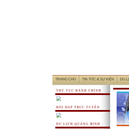
TRANG CHỦ
TIN TỨC & SỰ KIỆN
DU L
THỦ TỤC HÀNH CHÍNH
HỎI ĐÁP TRỰC TUYẾN
DU LỊCH QUẢNG BÌNH