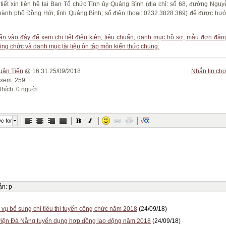
 tiết xin liên hệ tại Ban Tổ chức Tỉnh ủy Quảng Bình (địa chỉ: số 68, đường Ngu
hành phố Đồng Hới, tỉnh Quảng Bình; số điện thoại: 0232.3828.369) để được hư
n vào đây để xem chi tiết điều kiện, tiêu chuẩn; danh mục hồ sơ; mẫu đơn đăn
ông chức và danh mục tài liệu ôn tập môn kiến thức chung.
uân Tiến
@ 16:31 25/09/2018
Nhắn tin cho
 xem: 259
thích: 0 người
c font
ẫn
:
p
 vụ bổ sung chỉ tiêu thi tuyển công chức năm 2018
(24/09/18)
iện Đà Nẵng tuyển dụng hợp đồng lao động năm 2018
(24/09/18)