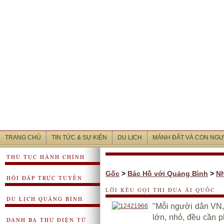
TRANG CHỦ
TIN TỨC & SỰ KIỆN
DU LỊCH
MẢNH ĐẤT VÀ CON NGƯ
THỦ TỤC HÀNH CHÍNH
Gốc
>
Bác Hồ với Quảng Bình
>
Nh
HỎI ĐÁP TRỰC TUYẾN
LỜI KÊU GỌI THI ĐUA ÁI QUỐC
DU LỊCH QUẢNG BÌNH
"Mỗi người dân VN, bấ
lớn, nhỏ, đều cần p
DANH BẠ THƯ ĐIỆN TỬ