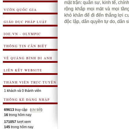
mặt trận: quân sự, kinh tế, chính
rộng khắp mọi mặt và mọi tầng
VƯỜN QUỐC GIA
khó khăn để đi đến thắng lợi c
độc lập, dân quyền tự do, dân s
GIÁO DỤC PHÁP LUẬT
IOE.VN - OLYMPIC
THÔNG TIN CẦN BIẾT
VỀ QUẢNG BÌNH ĐI ANH
LIÊN KẾT WEBSITE
THÀNH VIÊN TRỰC TUYẾN
1 khách và 0 thành viên
THÔNG KÊ ĐĂNG NHẬP
69613
truy cập (
chi tiết
)
16
trong hôm nay
171057
lượt xem
145
trong hôm nay