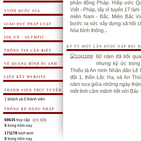
phản động Pháp. Hiệp ước Quố
Việt - Pháp, lấy vĩ tuyến 17 làm
VƯỜN QUỐC GIA
miền Nam - Bắc. Miền Bắc Vi
bước ra sức xây dựng xã hội c
GIÁO DỤC PHÁP LUẬT
hòa bình thống...
IOE.VN - OLYMPIC
KÝ ỨC MỘT LẦN ĐƯỢC GẶP BÁC 
THÔNG TIN CẦN BIẾT
60 năm đã trôi qu
nhưng ký ức tron
VỀ QUẢNG BÌNH ĐI ANH
Thiếu tá An ninh Nhân dân Lê 
LIÊN KẾT WEBSITE
đội 1, thôn Lộc Hạ, xã An Th
năm xưa giữa những ngày tháng
THÀNH VIÊN TRỰC TUYẾN
một tình cảm mãnh liệt với Bác - v
1 khách và 0 thành viên
THÔNG KÊ ĐĂNG NHẬP
69635
truy cập (
chi tiết
)
5
trong hôm nay
171178
lượt xem
5
trong hôm nay