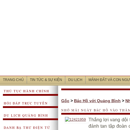
TRANG CHỦ
TIN TỨC & SỰ KIỆN
DU LỊCH
MẢNH ĐẤT VÀ CON NGƯ
THỦ TỤC HÀNH CHÍNH
Gốc
>
Bác Hồ với Quảng Bình
>
Nh
HỎI ĐÁP TRỰC TUYẾN
NHỚ MÃI NGÀY BÁC HỒ VÀO THĂ
DU LỊCH QUẢNG BÌNH
Thắng lợi vang dội
đánh tan tập đoàn 
DANH BẠ THƯ ĐIỆN TỬ