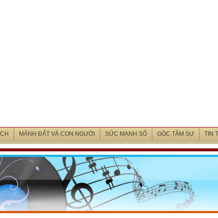
ỊCH
MẢNH ĐẤT VÀ CON NGƯỜI
SỨC MẠNH SỐ
GÓC TÂM SỰ
TIN