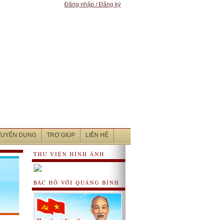
Đăng nhập / Đăng ký
 TUYỂN DỤNG
TRỢ GIÚP
LIÊN HỆ
THƯ VIỆN HÌNH ẢNH
BÁC HỒ VỚI QUẢNG BÌNH