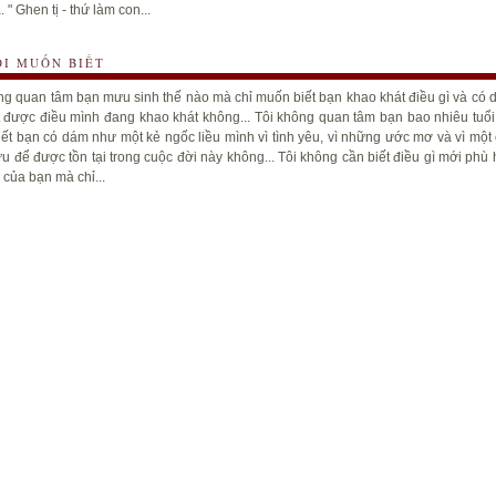
. " Ghen tị - thứ làm con...
ÔI MUỐN BIẾT
ng quan tâm bạn mưu sinh thế nào mà chỉ muốn biết bạn khao khát điều gì và có
 được điều mình đang khao khát không... Tôi không quan tâm bạn bao nhiêu tuổi
ết bạn có dám như một kẻ ngốc liều mình vì tình yêu, vì những ước mơ và vì một
ưu để được tồn tại trong cuộc đời này không... Tôi không cần biết điều gì mới phù
của bạn mà chỉ...