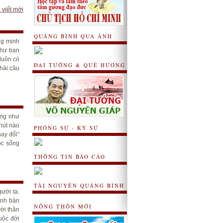
 viết mới
QUẢNG BÌNH QUA ẢNH
ng minh
như bạn
luôn có
ĐẠI TƯỚNG & QUÊ HƯƠNG
phải câu
ờng như
hút nào
PHÓNG SỰ - KÝ SỰ
ay đổi"
ộc sống
THÔNG TIN BÁO CÁO
TÀI NGUYÊN QUẢNG BÌNH
ười ta.
hính bản
NÔNG THÔN MỚI
ời thân
uộc đời