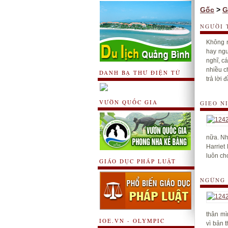
Gốc
>
G
NGƯỜI 
Không r
hay ngu
nghĩ, c
nhiều c
DANH BẠ THƯ ĐIỆN TỬ
trả lời đ
VƯỜN QUỐC GIA
GIEO N
nữa. Nh
Harriet
luôn ch
GIÁO DỤC PHÁP LUẬT
NGỪNG 
thân mì
IOE.VN - OLYMPIC
vì bản 