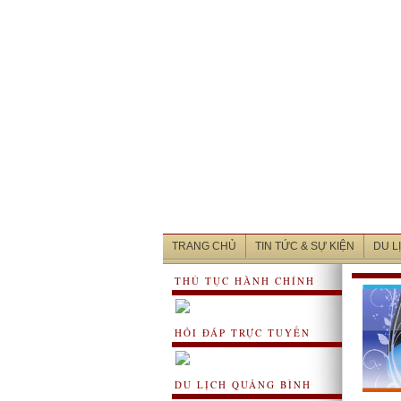
TRANG CHỦ
TIN TỨC & SỰ KIỆN
DU L
THỦ TỤC HÀNH CHÍNH
HỎI ĐÁP TRỰC TUYẾN
DU LỊCH QUẢNG BÌNH