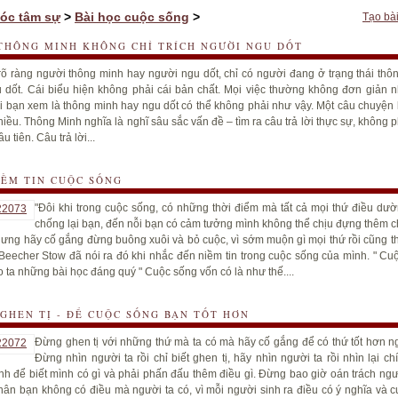
óc tâm sự
>
Bài học cuộc sống
>
Tạo bài
THÔNG MINH KHÔNG CHỈ TRÍCH NGƯỜI NGU DỐT
õ ràng người thông minh hay người ngu dốt, chỉ có người đang ở trạng thái thô
 dốt. Cái biểu hiện không phải cái bản chất. Mọi việc thường không đơn giản 
ái bạn xem là thông minh hay ngu dốt có thể không phải như vậy. Một câu chuyện 
hiều. Thông Minh nghĩa là nghĩ sâu sắc vấn đề – tìm ra câu trả lời thực sự, không 
ầu tiên. Câu trả lời...
IỀM TIN CUỘC SỐNG
"Đôi khi trong cuộc sống, có những thời điểm mà tất cả mọi thứ điều dư
chống lại bạn, đến nỗi bạn có cảm tưởng mình không thể chịu đựng thêm c
ưng hãy cố gắng đừng buông xuôi và bỏ cuộc, vì sớm muộn gì mọi thứ rồi cũng th
 Beecher Stow đã nói ra đó khi nhắc đến niềm tin trong cuộc sống của mình. " Cu
o ta những bài học đáng quý " Cuộc sống vốn có là như thế....
GHEN TỊ - ĐỂ CUỘC SỐNG BẠN TỐT HƠN
Đừng ghen tị với những thứ mà ta có mà hãy cố gắng để có thứ tốt hơn ng
Đừng nhìn người ta rồi chỉ biết ghen tị, hãy nhìn người ta rồi nhìn lại c
nh để biết mình có gì và phải phấn đấu thêm điều gì. Đừng bao giờ oán trách ngư
thân bạn không có điều mà người ta có, vì mỗi người sinh ra điều có ý nghĩa và c