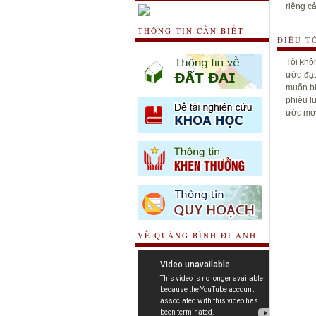
riêng cả
THÔNG TIN CẦN BIẾT
ĐIỀU T
Tôi khô
ước đạt
muốn bi
phiêu l
ước mơ 
VỀ QUẢNG BÌNH ĐI ANH